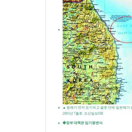
▲ 동해가 먼저 표기되고 괄호 안에 일본해가 
2003년 7월호. 조선일보DB
◆정부 대책은 임기응변식