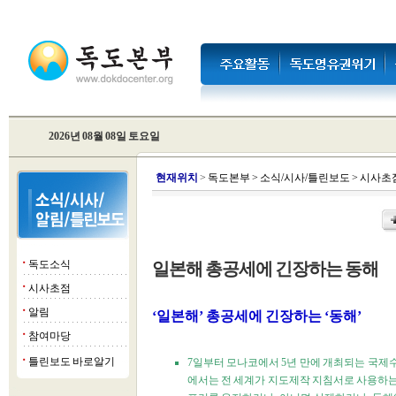
2026년 08월 08일 토요일
현
재위치
>
독도본부
>
소식/시사/틀린보도
>
시사초
독도소식
일본해 총공세에 긴장하는 동해
■
시사초점
■
알림
■
‘일본해’ 총공세에 긴장하는 ‘동해’
참여마당
■
틀린보도 바로알기
7일부터 모나코에서 5년 만에 개최되는 국제수
■
에서는 전 세계가 지도제작 지침서로 사용하는 ‘해