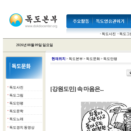
독도사진
독도그
2026년 08월 09일 일요일
현
재위치
>
독도본부
>
독도문화
>
독도만평
독도사진
[강원도민] 속 마음은...
■
독도그림
■
독도만평
■
독도문학
■
독도노래
■
독도경치 동영상
■