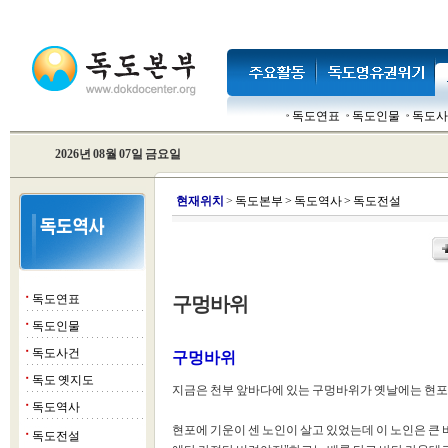
독도연표
독도인물
독도사
2026년 08월 07일 금요일
현
재위치
>
독도본부
>
독도역사
>
독도전설
독도연표
구멍바위
■
독도인물
■
독도사건
■
구멍바위
독도 옛지도
■
지금은 천부 앞바다에 있는 구멍바위가 옛날에는 현포 
독도역사
■
현포에 기운이 센 노인이 살고 있었는데 이 노인은 큰 
독도전설
■