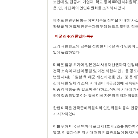
보안대 및 관공서, 기업체, 학교 등의 000관리위원회
읍, 면, 리 단위의 인민위원회를 조직해 나갔다.
제주도 인민위원회는 이후 제주도 전역을 지배한 '사실
확보를 위한 일제 잔류군과의 투쟁 등으로 도민의 적극
미군 진주와 친일파 복귀
그러나 한반도의 남쪽을 점령한 미국은 즉각 민중이 그
일에 돌입하였다
미국은 점령 초기에 일본인의 사유재산권까지 인정하는
전국 소속의 재산의 동결 및 이전 제한의 건」을 공포
법령 제4호 「일본 육. 해군 재산에 관한 건」 및 동
산에 대한 일체의 소유, 지배권이 미군정청에 귀속된다
민중의 저항을 총·칼로써 분쇄하고, 식민지 시대에 
하여 집중되었고 이는 결국 미국 자본의 이익과 직결되
한편 미국은 건국준비위원회와 인민위원회 등의 민중
기 시작하였다.
이를 위해 미국은 맥아더 포고 제1호 제2조를 통하
였고, 이 결과 식민지 시대 때의 친일관료들이 통치