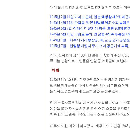
대미 결사 항전의 최후 보루로 진지화된 제주도는 미군
1945년 2월 14일 마라도 근해, 일본 해방함 제9호 미군
1945년 4월 14일 한림항, 일본 해방함 제31호와 능미호
1945년 5월 7일 여객선 미군기에 피폭, 도민 280여 명 
1945년 5월 13일 비양도 근처, 일 군함 4척과 수송선 
1945년 7월 제주시 사라봉상공, 미, 일 공군기 공중전
1945년 7월 한림항 매립지 무기고 미 공군기에 피폭, 민가
기타, 산지항에 정박 중이던 일본 구축함과 주정공장,
폭되는 상황으로 도민들은 연일 공포에 떨어야 했다.
해 방
1945년의 '8.15' 해방 직후 한반도에는 해방의 기
민위원회라는 중앙과 지방 수준에서의 정부를 조직해
들까지도 광범위하게 포괄하고 있는 정부였다.
한편 노동자들은 일제 자본가가 도망함으로써 그 가동
농민들 또한 자신들의 피와 땀이 어린 소출을 무위도
이 해방되고 민중이 주인되는 세상을 건설해 나가고 있
제주도 또한 예외가 아니었다. 제주도의 도민은 1945년