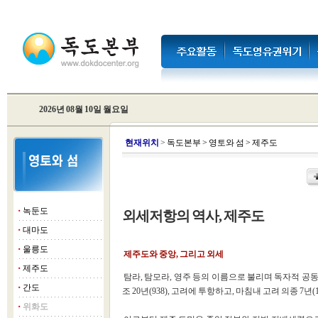
2026년 08월 10일 월요일
현
재위치
>
독도본부
>
영토와 섬
>
제주도
녹둔도
외세저항의 역사, 제주도
■
대마도
■
울릉도
■
제주도와 중앙, 그리고 외세
제주도
■
탐라, 탐모라, 영주 등의 이름으로 불리며 독자적 공
간도
■
조 20년(938), 고려에 투항하고, 마침내 고려 의종 
위화도
■