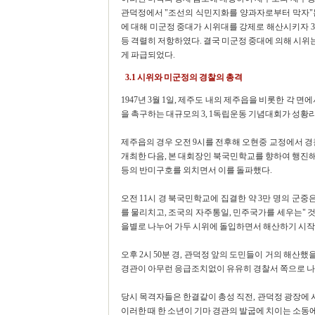
관덕정에서 "조선의 식민지화를 양과자로부터 막자"
에 대해 미군정 중대가 시위대를 강제로 해산시키자 3
등 격렬히 저항하였다. 결국 미군정 중대에 의해 시
게 파급되었다.
3.1 시위와 미군정의 경찰의 총격
1947년 3월 1일, 제주도 내의 제주읍을 비롯한 각 
을 촉구하는 대규모의 3, 1독립운동 기념대회가 성황
제주읍의 경우 오전 9시를 전후해 오현중 교정에서 경찰의
개최한 다음, 본 대회장인 북국민학교를 향하여 행진해
등의 반미구호를 외치면서 이를 돌파했다.
오전 11시 경 북국민학교에 집결한 약 3만 명의 군중은
를 물리치고, 조국의 자주통일, 민주국가를 세우는" 것
을별로 나누어 가두 시위에 돌입하면서 해산하기 시작
오후 2시 50분 경, 관덕정 앞의 도민들이 거의 해산했
경관이 아무런 응급조치없이 유유히 경찰서 쪽으로 나
당시 목격자들은 한결같이 총성 직전, 관덕정 광장에 시
이러한 때 한 소년이 기마 경관의 발굽에 치이는 소동