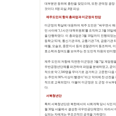
대부분은 등뒤에 총탄을 맞았으며, 또한 관덕정 광장
것이다. 6명 피살, 8명 피상.
제주도민의 항의 총파업과 미군정의 탄압
미군정의 학살에 대응하여 제주 도민은 "싸우면서 해결의
민 사이에 '3,1사건 대책위원회'를 조직하고 3월 1
을 단행하였다. 이 총파업은 3월 18일까지 진행되었는데,
등학교 92개, 통신기관 8개, 교통기관 7개, 금융기관 
애월, 모슬포, 중문지서 등의 경찰관까지 동조하여, 
호소력과 참여도를 보여주는 전 도민적 차원의 반미
제주 도민의 저항에 직면한 미군정은 3월 7일 계엄령을
우반공청년단체를 파견하여 파업을 분쇄하였고, 곧이어
적으로 약 2,500명을 무더기로 검거하고 고문한 다음 
는 주민의 90% 이상이 빨갱이"라고 악의에 찬 선전
적으로 교육되었다. 더불어 미군정은 도 군정 수뇌부
다.
서북청년단
특히 서북청년단은 북한에서의 사회개혁 당시 식민지 시대
월 30일 서울에서 결성한 극우반공단체였다. 따라서
심되는 자에게는 무조건적인 공격을 가하였다.