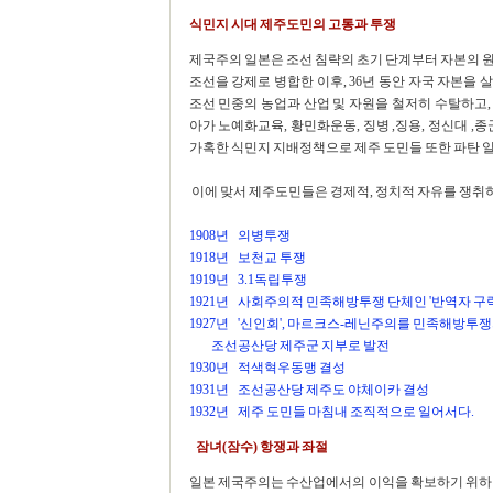
식민지 시대 제주도민의 고통과 투쟁
제국주의 일본은 조선 침략의 초기 단계부터 자본의 
조선을 강제로 병합한 이후, 36년 동안 자국 자본을 살
조선 민중의 농업과 산업 및 자원을 철저히 수탈하고
아가 노예화교육, 황민화운동, 징병 ,징용, 정신대 ,
가혹한 식민지 지배정책으로 제주 도민들 또한 파탄 일
이에 맞서 제주도민들은 경제적, 정치적 자유를 쟁취
1908년 의병투쟁
1918년 보천교 투쟁
1919년 3.1독립투쟁
1921년 사회주의적 민족해방투쟁 단체인 '반역자 구락
1927년 '신인회', 마르크스-레닌주의를 민족해방투쟁
조선공산당 제주군 지부로 발전
1930년 적색혁우동맹 결성
1931년 조선공산당 제주도 야체이카 결성
1932년 제주 도민들 마침내 조직적으로 일어서다.
잠녀(잠수) 항쟁과 좌절
일본 제국주의는 수산업에서의 이익을 확보하기 위하여 