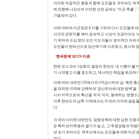
이러한 직접적인 행동과 함께 도민들은 극우파인 제
에 진행해 나갔으며 이러한 선전 공세는 "미군 축출", 
가열되어 갔다.
이에 대하여 미군정은 8.15를 기하여 다시 도민들에 
사건의 관련자를 예비 검속하고 사상이 조금이라도 의심
기 위하여 수십 명의 도민 지도자들이 방어적인 자위
도민들이 한라산으로 입산하기에 이르렀고, 동시에 경찰
'한국문제'의 UN 이관
한편 모스크바 3상회의 결정의 한반도 내 시행이 불
기 시작했고 이를 호도하고, 역사적인 책임을 회피하기 
이에 따라 내려진 UN에서의 UN감시하의 남, 북한 총
을 제외한 지역에 강력하게 '공산주의에 대한 방벽'
시아 지역으로의 확산을 적극 저지, 봉쇄하는 방향으
이후 한반도의 남쪽 지역에서는 미국의 이익에 걸림돌
다.
미국의 이러한 대한반도 점령정책에 대한 남한 민중의 항
은 특히 반미투쟁의 열기가 높고, 그 투쟁경험과 역량이
년 초가 되어서도 제주도에서는 도민들에 대한 미군정
었다.