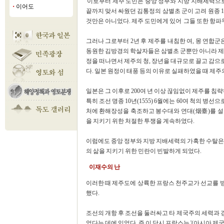
이로부터 제주 도민은 중앙 정부와 지방 지배세력으로
이어도
■
끝까지 맞서 싸웠던 김통정의 삼별초 군이 고려 원종 1
것만은 아니었다. 제주 도민에게 있어 그들 또한 항파
그러나 그로부터 2년 후 제주를 내침한 여, 몽 연합군
동원한 김방경의 학살자들은 삼별초 군뿐만 아니라 제주
정을 떠나면서 제주의 청, 장년을 대규모로 끌고 감
다. 일본 원정이 태풍 등의 이유로 실패하였을 때 제주의
일본은 그 이후로 200여 년 이상 끊임없이 제주를 침
특히 조선 명종 10년(1555) 6월에는 60여 척의 병
처에 환해장성을 축조하고 봉수대와 연대(烟臺)를 설
을 지키기 위한 처절한 투쟁을 계속하였다.
이럼에도 중앙 정부와 지방 지배세력의 가혹한 수탈은 
의 삶을 지키기 위한 민란이 빈발하게 되었다.
이재수의 난
이러한 때 제주도에 상륙한 프랑스 천주교가 선교를 
했다.
조선의 개항 후 조선을 둘러싸고 타 제국주의 세력과
었다는 데에 있었다. 즉 이 당시 프랑스는 '(아시아 