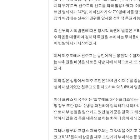
치적 무기'로써 천주교의 선교를 적극 활용하였다. 이러
르면 영세자가 242명, 예비신자가 약 700명에 이를
장의 배경에는 신부의 권위를 앞세운 정치적 특권과 
즉 신부의 치외법권에 따른 정치적 특권에 빌붙은 무리
수취권을 대행하여 경제적 특권을 누리려는 무리들이 
이 빈발해지기 시작하였다.
이제 제주도에서 천주교는 농민에게는 봉건적 수탈자
는 수취권을 빼앗은 새로운 지방 지배 세력으로서, 
였다.
이와 같은 상황에서 제주 도민은 1901년 이재수를 
성의 대상이었던 천주교도를 타도하며 약 5, 6백여 명
이에 프랑스 제국주의는 '알루에뜨' 와 '쉬프리즈' 라
앙 정부 또한 강화 수병을 파견하여 협박하기 시작하니,
으로 내부 분열을 일으키고 있던 봉기군은 결국 그 해산
책하지 않을 것 등을 내용으로 하는 화해에 응하게 되
그러나 정부와 프랑스 제국주의는 그 약속을 어기고 이
였고 6,315원의 배상금을 제주 도민에게 부과하는 등