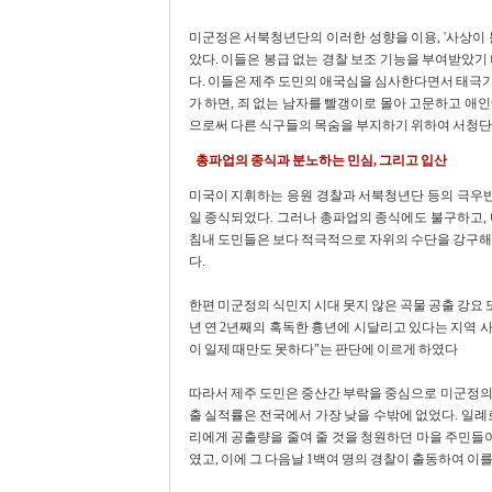
미군정은 서북청년단의 이러한 성향을 이용, '사상이 
았다. 이들은 봉급 없는 경찰 보조 기능을 부여받았기
다. 이들은 제주 도민의 애국심을 심사한다면서 태극
가 하면, 죄 없는 남자를 빨갱이로 몰아 고문하고 애
으로써 다른 식구들의 목숨을 부지하기 위하여 서청단
총파업의 종식과 분노하는 민심, 그리고 입산
미국이 지휘하는 응원 경찰과 서북청년단 등의 극우반
일 종식되었다. 그러나 총파업의 종식에도 불구하고,
침내 도민들은 보다 적극적으로 자위의 수단을 강구해
다.
한편 미군정의 식민지 시대 못지 않은 곡물 공출 강요 
년 연 2년째의 혹독한 흉년에 시달리고 있다는 지역
이 일제 때만도 못하다"는 판단에 이르게 하였다
따라서 제주 도민은 중산간 부락을 중심으로 미군정의
출 실적률은 전국에서 가장 낮을 수밖에 없었다. 일례로
리에게 공출량을 줄여 줄 것을 청원하던 마을 주민들
였고, 이에 그 다음날 1백여 명의 경찰이 출동하여 이