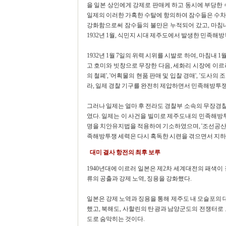
을 일본 상인에게 강제로 판매케 하고 동시에 부당한 
일제의 이러한 가혹한 수탈에 항의하여 잠수들은 수차
강화함으로써 잠수들의 불만은 누적되어 갔고, 마침내
1932년 1월, 식민지 시대 제주도에서 발생한 민족해
1932년 1월 7일의 위력 시위를 시발로 하여, 마침내 
고 호미와 빗창으로 무장한 다음, 세화리 시장에 이르러
의 철폐', '어획물의 현품 판매 및 입찰 경매', '도
라, 일제 경찰 기구를 완전히 제압하면서 민족해방투쟁
그러나 일제는 얼마 후 전라도 경찰부 소속의 무장경찰
였다. 일제는 이 사건을 빌미로 제주도내의 민족해방투쟁
명을 치안유지법을 적용하여 기소하였으며, '조선공산
족해방투쟁 세력은 다시 혹독한 시련을 겪으면서 지하
대미 결사 항전의 최후 보루
1940년대에 이르러 일본은 제2차 세계대전의 패색이
류의 공출과 강제 노역, 징용을 강화했다.
일본은 강제 노역과 징용을 통해 제주도 내 모슬포의 대
했고, 북해도, 사할린의 탄광과 남양군도의 전쟁터로 
도로 숨막히는 것이다.