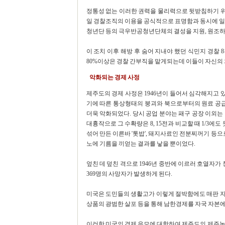
정통성 없는 이러한 권력을 물리력으로 뒷받침하기 
일 경찰조직의 이용을 공식적으로 표명함과 동시에 일
청년단 등의 극우반공청년단체의 결성을 지원, 원조하
이 조치 이후 해방 후 숨어 지내야 했던 식민지 경찰 
80%이상은 경찰 간부직을 맡게되는데 이들이 자신의 
악화되는 경제 사정
제주도의 경제 사정은 1946년이 들어서 심각해지고 있
기에 따른 통상형태의 붕괴와 북으로부터의 원료 공급
더욱 악화되었다. 당시 공업 분야는 패구 공장 이외는
대흉작으로 그 수확량은 8, 15전과 비교할 때 1/3에
섞어 만든 이른바 '톳밥', 돼지사료인 전분찌꺼기 등으
노에 기름을 끼얻는 결과를 낳을 뿐이었다.
엎친 데 덮친 격으로 1946년 중반에 이르러 호열자가 
369명의 사망자가 발생하게 된다.
미국은 도민들의 생활고가 이렇게 절박함에도 매판 자본
상품의 광범한 살포 등을 통해 남한경제를 자국 자본에
이러한 미국의 경제 음모에 대항하여 제주도의 제주농중,