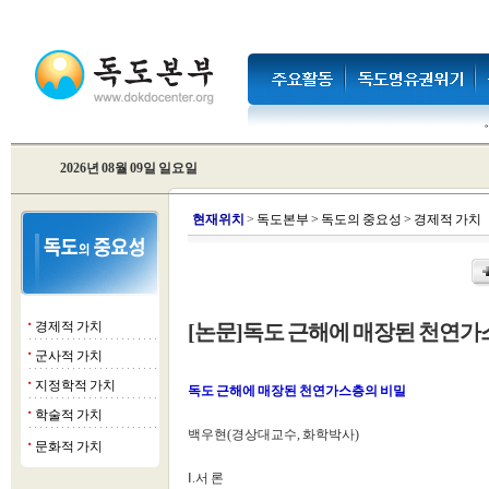
2026년 08월 09일 일요일
현
재위치
>
독도본부
>
독도의 중요성
>
경제적 가치
경제적 가치
[논문]독도 근해에 매장된 천연가
■
군사적 가치
■
지정학적 가치
■
독도 근해에 매장된 천연가스층의 비밀
학술적 가치
■
백우현(경상대교수, 화학박사)
문화적 가치
■
Ⅰ.서 론