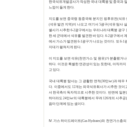
한국석유개발공사가 작성한 국내 대륙붕 및 중국과 일
느낌이 들게 한다.
지도를 보면 중국령 동중국해 분지인 핑후유전(석유
(석유 발견 지역)이 나오고 여기서 5광구(석유 탐사 
쉘사가 시추한 6-2광구에서는 우리나라 대륙붕 광구 
한 세 군데에서 석유를 발견한 바 있다. 6-2광구에서
에서 가스가 발견된 6-1광구가 나오는 것이다. 또 6
지대가 펼쳐지게 된다.
이 지도를 보면 석유(천연가스 및 원유)가 분출됐거
하다. 이것은 특별한 연관성이 있는 듯한데, 아직까지 
고 있다.
국내 대륙붕 탐사는 그 광활한 면적(30만㎢)과 매우
다. 이중에서도 12개는 외국석유회사가 시추한 것이고 
서 한국측이 독자적으로 시추한 것이다. 반면에 일본은
하더라도 24만㎢의 대륙붕에서 무려 126개의 시추
음마 단계에 있는 셈이다.
Ⅳ. 가스 하이드레이트(Gas Hydrates)와 천연가스층의