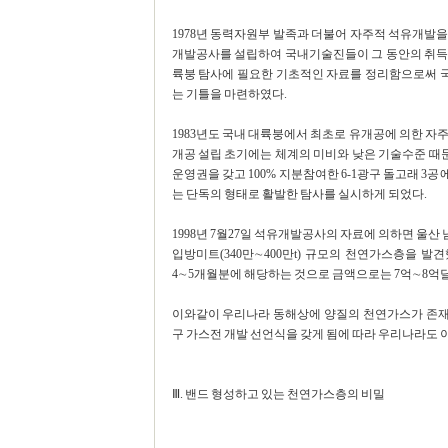
1978년 동력자원부 발족과 더불어 자주적 석유개발을
개발공사를 설립하여 국내기술진들이 그 동안의 취득
륙붕 탐사에 필요한 기초적인 자료를 정리함으로써 
는 기틀을 마련하였다.
1983년도 국내 대륙붕에서 최초로 유개공에 의한 자
개공 설립 초기에는 체계의 미비와 낮은 기술수준 때
운영권을 갖고 100% 지분참여한 6-1광구 돌고래 3
는 단독의 형태로 활발한 탐사를 실시하게 되었다.
1998년 7월27일 석유개발공사의 자료에 의하면 울산 남동
입방미트(340만∼400만t) 규모의 천연가스층을 발견
4∼5개월분에 해당하는 것으로 금액으로는 7억∼8억
이와같이 우리나라 동해상에 양질의 천연가스가 존재한
구 가스전 개발 선언식을 갖게 됨에 따라 우리나라도
Ⅲ. 밴드 형성하고 있는 천연가스층의 비밀