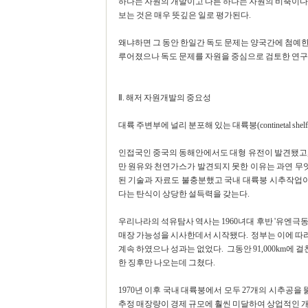
하나는 자원의 개발이고 다른 하나는 자원의 비축이다
보는 것은 매우 뜻깊은 일로 평가된다.
왜냐하면 그 동안 한일간 독도 문제는 양국간에 첨예한
루어졌으나 독도 문제를 자원을 중심으로 검토한 연구
Ⅱ. 해저 자원개발의 중요성
대륙 주변부에 널리 분포해 있는 대륙붕(continetal 
인접국인 중국의 동해안에서도 대형 유전이 발견됐고,
만 원유와 천연가스가 발견되지 못한 이유는 과연 무
된 기술과 자료도 불충분했고 국내 대륙붕 시추작업
다는 탄식이 상당한 설득력을 갖는다.
우리나라의 석유탐사 역사는 1960녀대 후반 '유엔
매장 가능성을 시사한데서 시작됐다. 정부는 이에 따라 1
계속 하였으나 성과는 없었다. 그동안 91,000km에 
한 징후만 나오는데 그쳤다.
1970년 이후 국내 대륙붕에서 모두 27개의 시추공을
추정 매장량이 경제 규모에 훨씬 미달하여 상업적인 