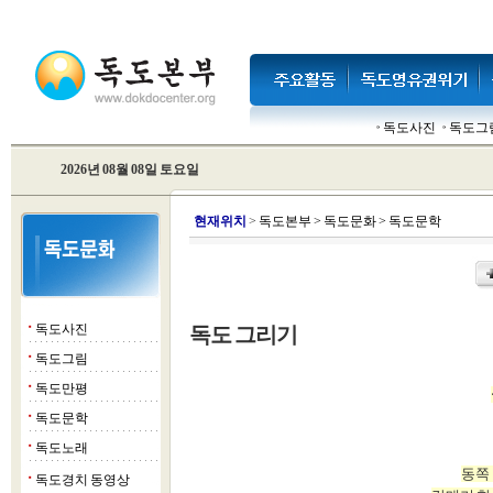
독도사진
독도그
2026년 08월 08일 토요일
현
재위치
>
독도본부
>
독도문화
>
독도문학
독도사진
독도 그리기
■
독도그림
■
독도만평
■
독도문학
■
독도노래
■
동쪽 
독도경치 동영상
■