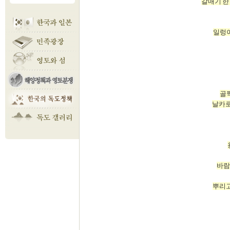
갈매기 한
일렁이
골짝
날카로
바람
뿌리고