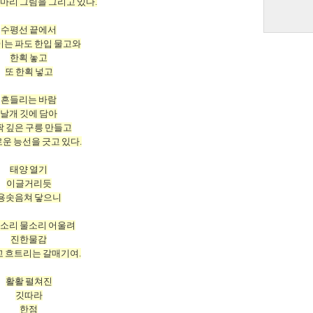
 마리 그림을 그리고 있다.
수평선 끝에서
는 파도 한입 물고와
한획 놓고
또 한획 넣고
흔들리는 바람
날개 깃에 담아
 깊은 구릉 만들고
운 능선을 긋고 있다.
태양 열기
이글거리듯
용솟음쳐 닿으니
소리 물소리 어울려
진한물감
 흐트리는 갈매기여.
활활 펼쳐진
깃따라
한점