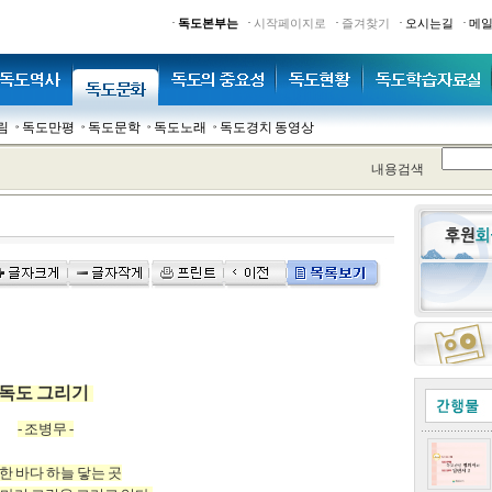
·
·
·
·
·
독도본부는
시작페이지로
즐겨찾기
오시는길
메
림
독도만평
독도문학
독도노래
독도경치 동영상
내용검색
독도 그리기
- 조병무 -
한 바다 하늘 닿는 곳