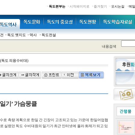
·
·
·
·
·
독도본부는
시작페이지로
즐겨찾기
오시는길
메
건
독도 옛지도
역사
독도전설
내용검색
(독도 의용수비대)
 일기’ 가슴뭉클
의 수로 측량 계획으로 한일 간 긴장이 고조되고 있는 가운데 한일어업협
리기사로 실렸던 독도 수비대원의 일기가 최근 인터넷에 올라 화제가 되고 있