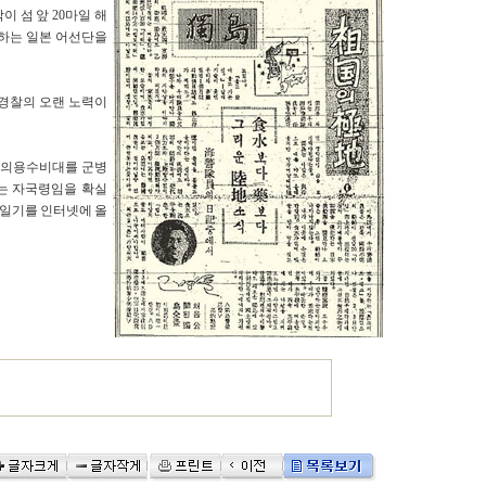
이 섬 앞 20마일 해
하는 일본 어선단을
 경찰의 오랜 노력이
독도 의용수비대를 군병
는 자국령임을 확실
 일기를 인터넷에 올