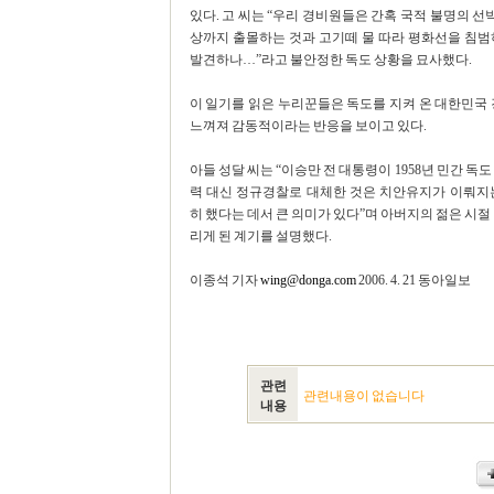
있다. 고 씨는 “우리 경비원들은 간혹 국적 불명의 선박
상까지 출몰하는 것과 고기떼 물 따라 평화선을 침범
발견하나…”라고 불안정한 독도 상황을 묘사했다.
이 일기를 읽은 누리꾼들은 독도를 지켜 온 대한민국
느껴져 감동적이라는 반응을 보이고 있다.
아들 성달 씨는 “이승만 전 대통령이 1958년 민간 
력 대신 정규경찰로 대체한 것은 치안유지가 이뤄지
히 했다는 데서 큰 의미가 있다”며 아버지의 젊은 시절
리게 된 계기를 설명했다.
이종석 기자
wing@donga.com
2006. 4. 21 동아일보
관련
관련내용이 없습니다
내용