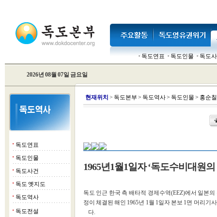
독도연표
독도인물
독도사
2026년 08월 07일 금요일
현
재위치
>
독도본부
>
독도역사
>
독도인물
>
홍순칠
독도연표
■
독도인물
■
1965년1월1일자 ‘독도수비대원의
독도사건
■
독도 옛지도
■
독도 인근 한국 측 배타적 경제수역(EEZ)에서 일본
독도역사
■
정이 체결된 해인 1965년 1월 1일자 본보 1면 머
독도전설
■
다.