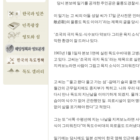
당시 본보에 일기를 공개한 주인공은 울릉도경찰서 소
이 일기는 고 씨의 아들 성달 씨가 17일 군사전문 인터넷 
敵必殺)의 울릉도 독도 이야기’라는 제목의 글을 당시
‘조국의 극지 독도-식수보다 약보다 그리운 육지 소식
악한 환경이 잘 드러나 있다.
1965년 1월 1일자 본보 1면에 실린 독도수비대원 
고 있다. 고씨는‘조국의 극지 독도’라는 제목으로 실
지켜보노라면 사람이 그립고 육지 소식이 그리워진다”
고 씨는 “‘울고 왔다 울고 가는 섬’-갈매기 슬피 울면
월간의 근무일지에도 종지부가 찍히고. 나와 우리 
다시 만나 독도의 지난날을 이야기하게 되겠지. 물개
습이며 식수가 없어 곤란했던 일. 의료시설이 없어 
없이 삶을 포기해야 한다”고 적었다.
그는 또 “서쪽 수평선에 지는 나날을 지켜보노라면 
식이 그리워진다”며 독도수비대의 외로움도 드러냈다
일기에는 당시에도 일본 선박이 한국 영해 인근에 출