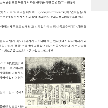
속 순경으로 독도에서 파견 근무를 하던 고병훈(70·사진) 씨.
사이트 ‘자주국방 네트워크’(www.powercorea.com)에 ‘견적필살(見
 본보 1면을 스캔한 사진과 함께 올리면서 누리꾼들 사이에 알려졌다.
’이라는 제목으로 소개된 고 씨의 일기에는 당시 독도수비대가 처한 열
고병훈 씨의 일기. 독도에 위기가 고조되며 최근 인터넷에서 다시 화제가 되
린 일기에서 “동쪽 수평선에 떠올랐던 해가 서쪽 수평선에 지는 나날을
며 외로움을 토로했다. 동아일보 자료 사진
 우리의 다난했던 1개
대원들도 부모처자를
 가족들의 다정한 모
맹장염이 걸리면 영락
사람이 그립고 육지소
.
몰했던 것으로 나와