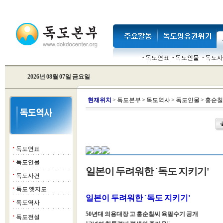
독도연표
독도인물
독도사
2026년 08월 07일 금요일
현
재위치
>
독도본부
>
독도역사
>
독도인물
>
홍순칠
독도연표
■
독도인물
■
일본이 두려워한 `독도 지키기'
독도사건
■
독도 옛지도
■
일본이 두려워한 `독도 지키기'
독도역사
■
50년대 의용대장 고 홍순칠씨 육필수기 공개
독도전설
■