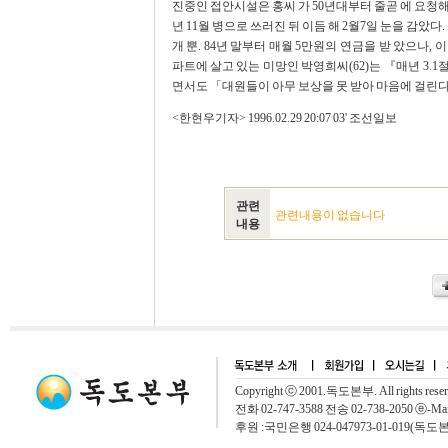
진중인 접안시설은 홍씨 가 50년대부터 줄곧 에 요청해
년 11월 병으로 쓰러진 뒤 이듬 해 2월7일 눈을 감았
개 뿐. 84년 말부터 매월 5만원의 연금을 받 았으나
파트에 살고 있는 미망인 박영희씨(62)는 『매년 3
면서도 「대원들이 아무 보상을 못 받아 마음에 걸린
<한현우기자> 1996.02.29 20:07 03' 조선일보
관련
관련내용이 없습니다
내용
Copyright ⓒ 2001.독도본부. All rights rese
전화 02-747-3588 전송 02-738-2050 ⓔ-Mai
후원 :국민은행 024-047973-01-019(독도