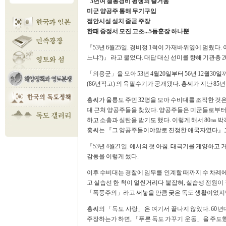
"3년여 철통경비 평생의 즐거움"
미군 양공주 통해 무기구입
접안시설 설치 줄곧 주장
한때 중정서 모진 고초...5등훈장 하나뿐
『53년 6월25일. 경비정 1척이 가재바위옆에 멈췄다
느냐?)」 라고 물었다. 대답 대신 선미를 향해 기관총
「의용군」을 모아 53년 4월20일부터 56년 12월3
(86년작고) 의 육필수기가 공개됐다. 홍씨가 지난 85
홍씨가 울릉도 주민 32명을 모아 수비대를 조직한 것은 
대 근처 양공주들을 찾았다. 양공주들은 미군들로부터
하고 소총과 실탄을 받기도 했다. 이렇게 해서 80㎜ 박격
홍씨는 『그 양공주들이야말로 진정한 애국자였다』고
『53년 4월21일. 에서의 첫 아침. 태극기를 게양하
감동을 이렇게 썼다.
이후 수비대는 경찰에 임무를 인계할 때까지 수 차례에
고 실습선 한 척이 얼씬거리다 붙잡혀, 실습생 전원이
「폭풍주의」라고 써놓을 만큼 궂은 독도 생활이었지만
홍씨의 「독도 사랑」은 여기서 끝나지 않았다. 60
주장하는가 하면, 「푸른 독도 가꾸기 운동」을 주도했다