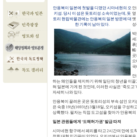
안용복이 일본에 첫발을 디뎠던 시마네현의 오
안
키섬. 당시 이 섬은 돗토리성 소속이었는데, 돗
옆
토리 현립박물관에는 안용복의 일본 방문에 대
옛
한 기록이 남아 있다.
성
박
세
表
帳
곳
으
국
안
하는 왜인들을 제지하기 위해 일단의 청년을 이끌
혀 일본에 가게 된 것인데, 이러한 사실은 ‘죽도고’
자세히 나와 있다.
안용복이 끌려온 곳은 돗토리성의 부속 섬인 오키
은 숙종 19년(1693년) 3월18일, 오키섬을 구성
상륙했다. 필자는 직접 도고섬을 찾아가 안용복의
일본 관원들에게 ‘도해허가권’ 발급 따져
시마네현 항구에서 페리를 타고 2시간여 만에 도착
적힌 대형 입간판이 있었다. 오키섬에서 안용복은 