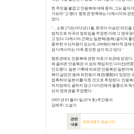
한 주민을 붙잡고 안용복에 대해 묻자, 그는 필자
가보라”고 했다. 향토관 한쪽에는 다케시마와 관련
었다.
‘…소화 27년(1952년) 1월, 한국이 이승만 라인을
방적으로 자국의 영토임을 주장한 이래 그 영유권
고 있다. 다케시마 근해는 일본해(동해) 굴지의 
풍부한 수산자원이 있는데, 200해리 배타적 경제
금 다케시마는 더욱 중요한 섬이 되고 있다.’
향토관에도 안용복에 관한 자료가 보관돼 있었다.
에 끌려온 안용복은 이 섬의 책임자인 다이칸(代官
인도됐다. 일본 기록에 따르면 안용복은 일본어에 
복이 살았던 동래 좌천동이 왜관(倭館)이 있었던 
접촉하며 일본어를 익힌 것으로 추정된다. 안용복
처지임에도 굴하지 않고 다이칸에게 울릉도와 독도
선의 영유권을 주장했다.
2005 년 03 월 01 일 (474 호) 주간동아
김래주/ 소설가
관련
관련내용이 없습니다
내용