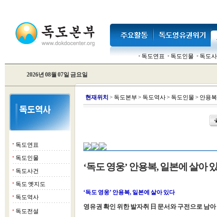
독도연표
독도인물
독도사
2026년 08월 07일 금요일
현
재위치
>
독도본부
>
독도역사
>
독도인물
>
안용복
독도연표
■
독도인물
■
‘독도 영웅’ 안용복, 일본에 살아 있
독도사건
■
독도 옛지도
■
‘독도 영웅’ 안용복, 일본에 살아 있다
독도역사
■
영유권 확인 위한 발자취 日 문서와 구전으로 남아
독도전설
■