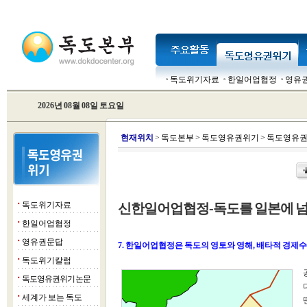
독도위기자료
한일어업협정
영유
2026년 08월 08일 토요일
현
재위치
>
독도본부
>
독도영유권위기
>
독도영유권
독도위기자료
신한일어업협정-독도를 일본에 넘
■
한일어업협정
■
영유권문답
■
7. 한일어업협정은 독도의 영토와 영해, 배타적 경제수
독도위기칼럼
■
독도영유권위기 논문
■
세계가 보는 독도
■