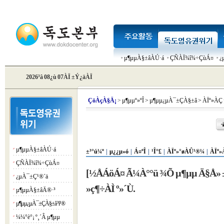
µ¶µµÀ§±âÀÚ·á
ÇÑÀÏ¾î¾÷ÇùÁ¤
¿
2026³â 08¿ù 07ÀÏ ±Ý¿äÀÏ
Çö
ÀçÀ§Ä¡
>
µ¶µµº»ºÎ
>
µ¶µµ¿µÀ¯±ÇÀ§±â
>
ÀÏº»ÀÇ
µ¶µµÀ§±âÀÚ·á
¡á
±³°ú¼º
|
µ¿¿µ»ó
|
Á¤ºÎ
|
¹Î°£
|
ÀÏº»°øÀÛ¹®¼­
|
ÀÏº»
ÇÑÀÏ¾î¾÷ÇùÁ¤
¡á
[½ÅÁöÁ¤ Ã¼À°°ü ¾Õ µ¶µµ Ä§Å» ±âµ
¿µÀ¯±Ç¹®´ä
¡á
»ç¶÷ÀÌ º»´Ù.
µ¶µµÀ§±âÄ®·³
¡á
µ¶µµ¿µÀ¯±ÇÀ§±â ³í¹®
¡á
¼¼°è°¡ º¸´Â µ¶µµ
¡á