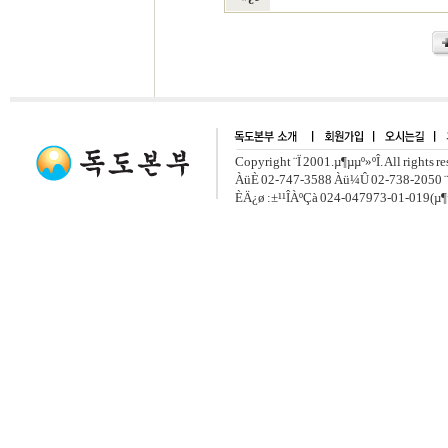
Copyright ¨Ï 2001.µ¶µµº»ºÎ. All rights r
ÀüÈ­ 02-747-3588 Àü¼Û 02-738-2050 ¨
ÈÄ¿ø :±¹¹ÎÀºÇà 024-047973-01-019(µ¶