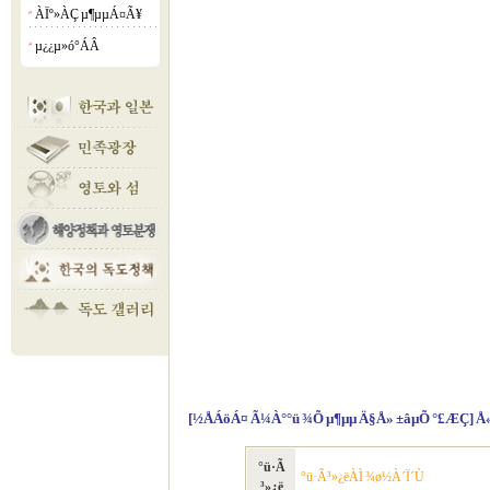
ÀÏº»ÀÇ µ¶µµÁ¤Ã¥
¡á
µ¿¿µ»ó°­ÁÂ
¡á
[½ÅÁöÁ¤ Ã¼À°°ü ¾Õ µ¶µµ Ä§Å» ±âµÕ °£ÆÇ] Å« ±æ°
°ü·Ã
°ü·Ã³»¿ëÀÌ ¾ø½À´Ï´Ù
³»¿ë