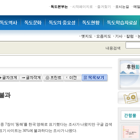
·
·
·
·
·
독도본부는
시작페이지로
즐겨찾기
오시는길
메
옛지도
요즘지도
기사
칼럼
내용검색
 불과
장 중 7장이 '동해'를 한국 영해로 표기했다는 조사가 나왔지만 구글 검색
 표기 사이트는 30%에 불과하다는 조사가 나왔다.