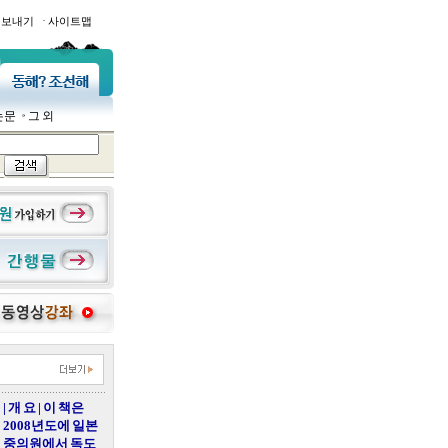
·
일보내기
사이트맵
논문
그 외
| 개 요 | 이 책은
2008년도에 일본
중의원에서 독도