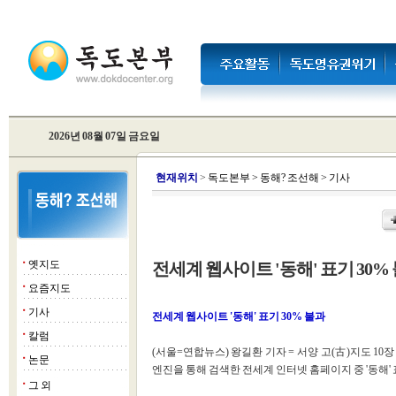
2026년 08월 07일 금요일
현
재위치
>
독도본부
>
동해? 조선해
>
기사
옛지도
전세계 웹사이트 '동해' 표기 30%
■
요즘지도
■
기사
■
전세계 웹사이트 '동해' 표기 30% 불과
칼럼
■
(서울=연합뉴스) 왕길환 기자 = 서양 고(古)지도 10
논문
■
엔진을 통해 검색한 전세계 인터넷 홈페이지 중 '동해'
그 외
■