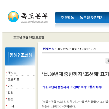
2026년 08월 08일 토요일
현
재위치
>
독도본부
>
동해? 조선해
>
기사
옛지도
'日, 30년대 중반까지 '조선해' 표기
■
요즘지도
■
기사
■
"日, 30년대 중반까지 '조선해' 표기"<北사학자>
칼럼
■
논문
■
(서울=연합뉴스) 김상환 기자= 일본은 1910년 조
그 외
■
북한의 사학자가 주장했다.