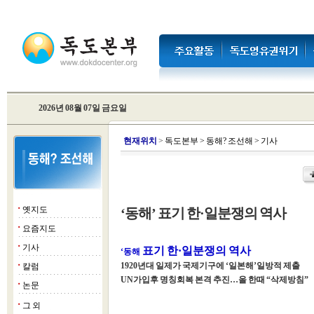
2026년 08월 07일 금요일
현
재위치
>
독도본부
>
동해? 조선해
>
기사
옛지도
‘동해’ 표기 한·일분쟁의 역사
■
요즘지도
■
기사
■
표기 한·일분쟁의 역사
‘동해
1920년대 일제가 국제기구에 ‘일본해’일방적 제출
칼럼
■
UN가입후 명칭회복 본격 추진…올 한때 “삭제방침”
논문
■
그 외
■