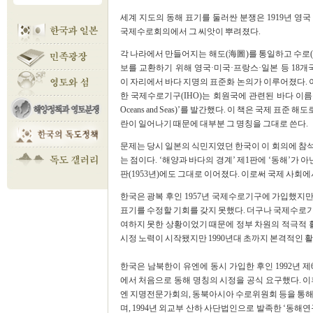
세계 지도의 동해 표기를 둘러싼 분쟁은 1919년 영국
국제수로회의에서 그 씨앗이 뿌려졌다.
각 나라에서 만들어지는 해도(海圖)를 통일하고 수로(
보를 교환하기 위해 영국·미국·프랑스·일본 등 18
이 자리에서 바다 지명의 표준화 논의가 이루어졌다. 이
한 국제수로기구(IHO)는 회원국에 관련된 바다 이름을 제
Oceans and Seas)’를 발간했다. 이 책은 국제 표
란이 일어나기 때문에 대부분 그 명칭을 그대로 쓴다.
문제는 당시 일본의 식민지였던 한국이 이 회의에 참
는 점이다. ‘해양과 바다의 경계’ 제1판에 ‘동해’가 아닌 
판(1953년)에도 그대로 이어졌다. 이로써 국제 사회
한국은 광복 후인 1957년 국제수로기구에 가입했지만
표기를 수정할 기회를 갖지 못했다. 더구나 국제수로기
여하지 못한 상황이었기 때문에 정부 차원의 적극적 활동
시정 노력이 시작됐지만 1990년대 초까지 본격적인 
한국은 남북한이 유엔에 동시 가입한 후인 1992년 
에서 처음으로 동해 명칭의 시정을 공식 요구했다. 이
엔 지명전문가회의, 동북아시아 수로위원회 등을 통해
며, 1994년 외교부 산하 사단법인으로 발족한 ‘동해