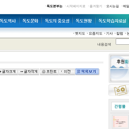
·
·
·
·
·
독도본부는
시작페이지로
즐겨찾기
오시는길
메
옛지도
요즘지도
기사
칼럼
내용검색