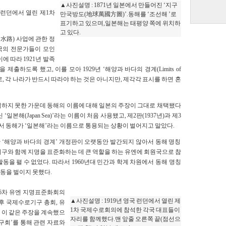
▲사진설명 : 1871년 일본에서 만들어진 ‘지구
 런던에서 열린 제1차
만국방도(地球萬國方圖)’.동해를 ‘조선해 ’로
표기하고 있으며,일본해는 태평양 쪽에 위치하
고 있다.
水路) 사업에 관한 정
개국의 전문가들이 모인
에 따라 1921년 발족
출하도록 했고, 이를 모아 1929년 ‘해양과 바다의 경계(Limits of
준 해도로, 각 나라가 반드시 따라야 하는 것은 아니지만, 제각각 표시를 하면 혼
석하지 못한 가운데 동해의 이름에 대해 일본의 주장이 그대로 채택됐다
‘일본해(Japan Sea)’라는 이름이 처음 사용됐고, 제2판(1937년)과 제3
에서 동해가 ‘일본해’라는 이름으로 통용되는 상황이 벌어지고 말았다.
 ‘해양과 바다의 경계’ 개정판이 오랫동안 발간되지 않아서 동해 명칭
구와 함께 지명을 표준화하는 데 큰 역할을 하는 유엔에 회원국으로 참
을 펼 수 없었다. 따라서 1960년대 민간과 학계 차원에서 동해 명칭
활동을 벌이지 못했다.
제6차 유엔 지명표준화회의
▲사진설명 : 1919년 영국 런던에서 열린 제
후 국제수로기구 총회, 유
1차 국제수로회의에 참석한 각국 대표들이
 이 같은 주장을 계속했으
자리를 함께했다.맨 앞줄 오른쪽 끝(점선으
연구회’를 통해 관련 자료와