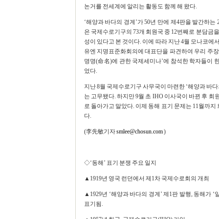
논거를 전세계에 알리는 활동도 함께 해 왔다.
‘해양과 바다의 경계’가 50년 만에 제4판을 발간하는
은 국제수로기구의 73개 회원국 중 12번째로 분담금
성이 있다고 본 것이다. 이에 따라 지난 4월 모나코에
유엔 지명표준화회의에 대표단을 파견하여 우리 주장을
명명(命名)에 관한 국제세미나’에 참석한 학자들이 
었다.
지난 8월 국제수로기구 사무국이 마련한 ‘해양과 바다의
는 고무됐다. 하지만 9월 초 IHO 이사국이 바뀐 후
로 돌아가고 말았다. 이제 동해 표기 문제는 11월까지
다.
(李先敏기자
smlee@chosun.com
)
◇‘동해’ 표기 분쟁 주요 일지
▲1919년 영국 런던에서 제1차 국제수로회의 개최
▲1929년 ‘해양과 바다의 경계’ 제1판 발행, 동해가 ‘
표기됨.