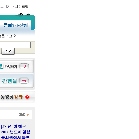
·
일보내기
사이트맵
논문
그 외
| 개 요 | 이 책은
2008년도에 일본
중의원에서 독도