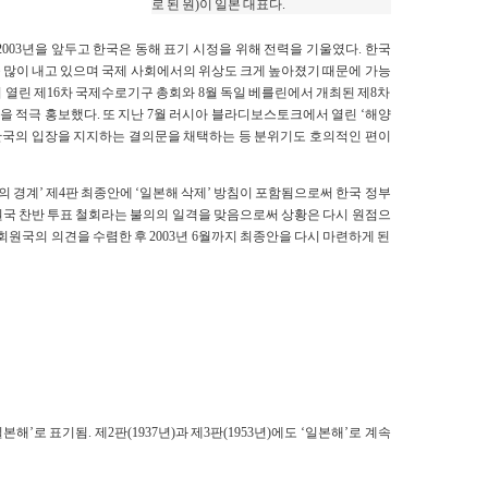
로 된 원)이 일본 대표다.
 2003년을 앞두고 한국은 동해 표기 시정을 위해 전력을 기울였다. 한국
을 많이 내고 있으며 국제 사회에서의 위상도 크게 높아졌기 때문에 가능
서 열린 제16차 국제수로기구 총회와 8월 독일 베를린에서 개최된 제8차
 적극 홍보했다. 또 지난 7월 러시아 블라디보스토크에서 열린 ‘해양
한국의 입장을 지지하는 결의문을 채택하는 등 분위기도 호의적인 편이
 경계’ 제4판 최종안에 ‘일본해 삭제’ 방침이 포함됨으로써 한국 정부
 회원국 찬반 투표 철회라는 불의의 일격을 맞음으로써 상황은 다시 원점으
 회원국의 의견을 수렴한 후 2003년 6월까지 최종안을 다시 마련하게 된
일본해’로 표기됨. 제2판(1937년)과 제3판(1953년)에도 ‘일본해’로 계속