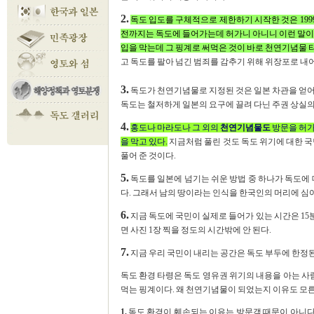
2.
독도 입도를 구체적으로 제한하기 시작한 것은 19
전까지는 독도에 들어가는데 허가니 아니니 이런 말이 
입을 막는데 그 핑계로 써먹은 것이 바로 천연기념물 
고 독도를 팔아 넘긴 범죄를 감추기 위해 위장포로 
3.
독도가 천연기념물로 지정된 것은 일본 차관을 얻어
독도는 철저하게 일본의 요구에 끌려 다닌 주권 상실의
4.
홍도나 마라도나 그 외의
천연기념물도
방문을 허가
을 막고 있다.
지금처럼 풀린 것도 독도 위기에 대한 국
풀어 준 것이다.
5.
독도를 일본에 넘기는 쉬운 방법 중 하나가 독도에 
다. 그래서 남의 땅이라는 인식을 한국인의 머리에 심어
6.
지금 독도에 국민이 실제로 들어가 있는 시간은 15분
면 사진 1장 찍을 정도의 시간밖에 안 된다.
7.
지금 우리 국민이 내리는 공간은 독도 부두에 한정
독도 환경 타령은 독도 영유권 위기의 내용을 아는 사람
먹는 핑계이다. 왜 천연기념물이 되었는지 이유도 모른
1.
독도 환경이 훼손되는 이유는 방문객 때문이 아니다.