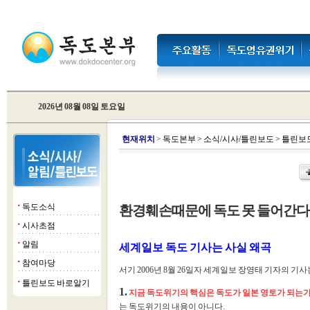
2026년 08월 08일 토요일
현
재위치
>
독도본부
>
소식/시사/틀린보도
>
틀린보
독도소식
환경훼손때문에 독도 못 들어간다
■
시사초점
■
알림
■
세계일보 독도 기사는 사실 왜곡
참여마당
■
서기 2006년 8월 26일자 세계일보 장영태 기자의 
틀린보도 바로알기
■
1.
지금 독도위기의 핵심은 독도가 일본 영토가 되는
는 독도위기의 내용이 아니다.