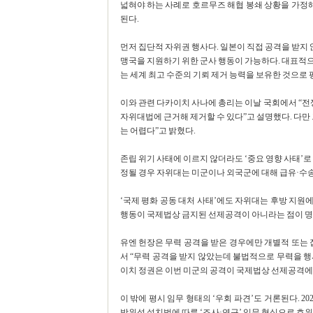
넓혀야 하는 사례로 호르무즈 해협 봉쇄 상황을 가정해
된다.
먼저 집단적 자위권 행사다. 일본이 직접 공격을 받지 
맹국을 지원하기 위한 군사 행동이 가능하다. 대표적
는 세계 최고 수준의 기뢰 제거 능력을 보유한 것으로
이와 관련 다카이치 사나에 총리는 이날 국회에서 “전쟁
자위대법에 근거해 제거할 수 있다”고 설명했다. 다만
는 어렵다”고 밝혔다.
존립 위기 사태에 이르지 않더라도 ‘중요 영향 사태’로
정될 경우 자위대는 미군이나 외국군에 대해 급유·수송·
‘국제 평화 공동 대처 사태’에도 자위대는 후방 지원에
행동이 국제법상 금지된 선제공격이 아니라는 점이 명확
유엔 헌장은 무력 공격을 받은 경우에만 개별적 또는 
서 “무력 공격을 받지 않았는데 불법적으로 무력을 행사
이치 정권은 이번 미군의 공격이 국제법상 선제공격에 
이 밖에 평시 임무 형태의 ‘우회 파견’도 거론된다. 
방위성 설치법에 따른 ‘조사·연구’ 임무 형식으로 호위