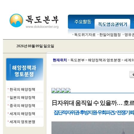
독도위기자료
한일어업협정
영유
2026년 08월 09일 일요일
현
재위치
>
독도본부
>
해양정책과 영토분쟁
>
세계의
한국의 해양정책
■
일본의 해양정책
■
日자위대 움직일 수 있을까… 호르무
중국의 해양정책
■
집단적 자위권·후방지원·우회 파견...“전쟁 기
세계의 해양정책
■
세계의 영토분쟁
■