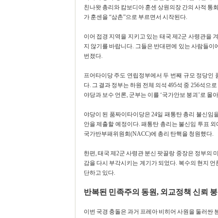
친나왓 총리와 캄보디아 훈센 상원의장 간의 사적 통화
가 훈센을 “삼촌”으로 부르면서 시작된다.
이어 접경 지역을 지키고 있는 태국 제2군 사령관을 
지 않기를 바랍니다. 그들은 반대편에 있는 사람들이에
번졌다.
프어타이당 주도 연립정부에서 두 번째 규모 정당인 
다. 그 결과 정부는 하원 전체 의석 495석 중 256
야당과 보수 언론, 군부는 이를 ‘국가안보 붕괴’로 
야당이 된 품짜이타이당은 24일 패통탄 총리 불신임을
안을 제출할 예정이다. 패통탄 총리는 불신임 투표 외
국가반부패위원회(NACC)에 총리 탄핵을 청원했다.
한편, 태국 제2군 사령관 분신 팟끌랑 중장은 정부의
감을 다시 부각시키는 계기가 되었다. 복수의 현지 언론은
단하고 있다.
반복된 민족주의 동원, 외교정책 신뢰 
이번 국경 충돌은 과거 프레아 비히어 사원을 둘러싼 