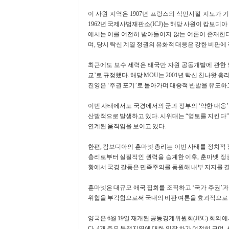
이 사원 지역은 1907년 프랑스의 식민시절 지도가 
1962년 국제사법재판소(ICJ)는 해당 사원이 캄보디
에서는 이를 여전히 받아들이지 않는 여론이 존재한다.
며, 당시 탁신 계열 정권의 유화적 대응은 강한 비판에
최근에도 보수 세력은 태국만 자원 공동개발에 관한 
교’로 규정했다. 해당 MOU는 2001년 탁신 친나왓
진영은 ‘주권 포기’로 몰아가며 대중적 반발을 유도하고
이번 사태에서도 국경에서의 군과 정부의 ‘약한 대응
산발적으로 발생하고 있다. 시위대는 “영토를 지킨다”,
연계된 움직임을 보이고 있다.
한편, 캄보디아의 훈마넷 총리는 이번 사태를 정치적 정
총리로부터 실질적인 권력을 승계한 이후, 훈마넷 정
황에서 국경 갈등은 민족주의를 동원해 내부 지지를 
훈마넷은 대규모 애국 집회를 조직하고 ‘국가 주권’과 
위협을 부각함으로써 국내의 비판 여론을 효과적으로 
양국은 6월 19일 재개된 공동경계위원회(JBC) 회의
다. 4개 주요 분쟁지역에 대한 입장 차가 여전히 크며,