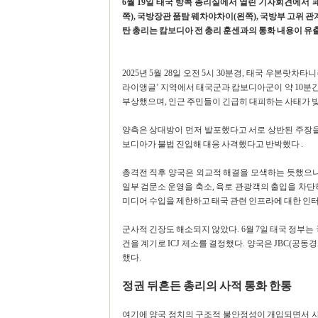
6월 19일 태국 방콕 총리실에서 열린 기자회견에서
쪽), 국방장관 품탐 웨차야차이(왼쪽), 국방부 고위 
탄 총리는 캄보디아 전 총리 훈센과의 통화 내용이 유
2025년 5월 28일 오전 5시 30분경, 태국 우본랏차타
라이앵글’ 지역에서 태국군과 캄보디아군이 약 10분간
부상했으며, 인근 주민들이 긴급히 대피하는 사태가 
양측은 상대방이 먼저 발포했다고 서로 상반된 주장을
보디아가 불법 진입해 대응 사격했다고 반박했다 .
총격전 직후 양국은 외교적 해결을 모색하는 듯했으나
일부 검문소 운영을 축소, 육로 관광객의 출입을 차단
미디어 수입을 제한하고 태국 관련 인프라에 대한 인터
군사적 긴장도 해소되지 않았다. 6월 7일 태국 정부는
건을 계기로 ICJ 제소를 결정했다. 양국은 JBC(공
했다.
정권 뒤흔든 총리의 사적 통화 한통
여기에 양국 정치의 구조적 불안정성이 개입되면서 사태