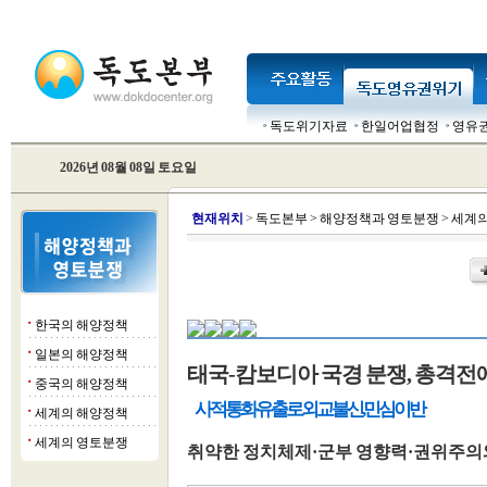
독도위기자료
한일어업협정
영유
2026년 08월 08일 토요일
현
재위치
>
독도본부
>
해양정책과 영토분쟁
>
세계의
한국의 해양정책
■
일본의 해양정책
■
태국-캄보디아 국경 분쟁, 총격
중국의 해양정책
■
사적 통화 유출로 외교 불신, 민심 이반
세계의 해양정책
■
세계의 영토분쟁
■
취약한 정치체제·군부 영향력·권위주의