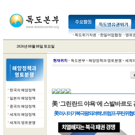
독도위기자료
한일어업협정
영유
2026년 08월 08일 토요일
현
재위치
>
독도본부
>
해양정책과 영토분쟁
>
세계의
한국의 해양정책
■
일본의 해양정책
■
美 '그린란드 야욕'에 스발바르도 
중국의 해양정책
■
美 '러시아가 북극 왕 되려 해'...트럼프·푸틴 위협
세계의 해양정책
■
세계의 영토분쟁
■