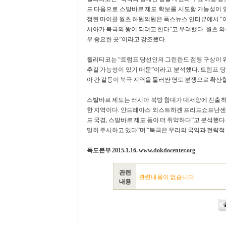
드 다음으로 스발바르 제도 확보를 시도할 가능성이 있
정된 마이클 월츠 하원의원은 폭스뉴스 인터뷰에서 “이
시아가 북극의 왕이 되려고 한다”고 우려했다. 월츠 의원
우 중요한 곳”이라고 강조했다.
폴리티코는 “트럼프 당선인의 그린란드 점령 구상이 
추길 가능성이 있기 때문”이라고 분석했다. 트럼프 
아 간 갈등이 북극 지역을 둘러싼 영토 분쟁으로 확산할
스발바르 제도는 러시아 북방 함대가 대서양에 진출하
한 지역이다. 안드레아스 외스트하겐 프리드쇼프난센
드 국경, 스발바르 제도 등이 더 취약하다”고 분석했
밀히 주시하고 있다”며 “북극은 우리의 국익과 전략적 이익이
독도본부 2015.1.16. www.dokdocenter.org
관련
관련내용이 없습니다
내용