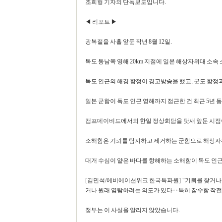
조희형 기자의 단독보도입니다.
◀ 리포트 ▶
광복절을 사흘 앞둔 작년 8월 12일.
독도 동남쪽 영해 20km 지점에 일본 해상자위대 소속
독도 인근의 해경 함정이 경고방송을 했고, 군도 함정
일본 군함이 독도 인근 영해까지 접근한 건 최근 5년 
캠프데이비드에서의 한일 정상회담을 닷새 앞둔 시점
소해함은 기뢰를 탐지하고 제거하는 군함으로 해상자위
대개 수심이 얕은 바다를 항해하는 소해함이 독도 인근
[김민석/에비에이션위크 한국특파원] "기뢰를 찾거나
거나 원래 염탐하려는 의도가 있다‥특히 잠수함 작전 
정부는 이 사실을 알리지 않았습니다.