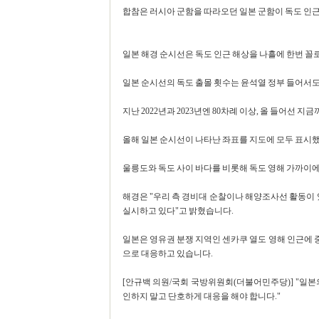
합참은 러시아 군함을 따라오던 일본 군함이 독도 인
일본 해경 순시선은 독도 인근 해상을 나흘에 한번 꼴
일본 순시선의 독도 출몰 횟수는 윤석열 정부 들어서
지난 2022년과 2023년엔 80차례 이상, 올 들어선 
올해 일본 순시선이 나타난 좌표를 지도에 모두 표시
울릉도와 독도 사이 바다를 비롯해 독도 영해 가까이
해경은 "우리 측 경비대 순찰이나 해양조사선 활동이
실시하고 있다"고 밝혔습니다.
일본은 영유권 분쟁 지역인 센카쿠 열도 영해 인근에
으로 대응하고 있습니다.
[안규백 의원/국회 국방위원회(더불어민주당)] "일본
인하지 말고 단호하게 대응을 해야 합니다."