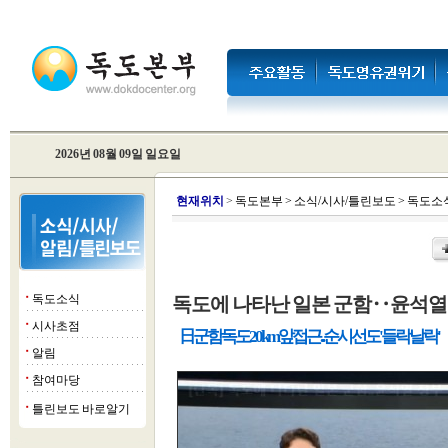
2026년 08월 09일 일요일
현
재위치
>
독도본부
>
소식/시사/틀린보도
>
독도소
독도소식
독도에 나타난 일본 군함‥윤석열 
■
시사초점
■
日군함 독도 20km앞 접근...순시선도 '들락날락'
알림
■
참여마당
■
틀린보도 바로알기
■