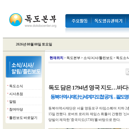
2026년 08월 08일 토요일
현
재위치
>
독도본부
>
소식/시사/틀린보도
>
독도소
독도소식
독도 담은 1794년 영국 지도…바다
■
시사초점
■
동북아역사재단 '신세계지도첩' 공개…팔도 명칭과
알림
■
동북아역사재단은 서울 영등포구 타임스퀘어 지하 2층
참여마당
■
15일 전했다. 로버트 로리와 제임스 휘틀이 간행한 '신세계지
틀린보도 바로알기
■
당빌이 제작한 '중국지도(1730)'를 바탕으로 한다.