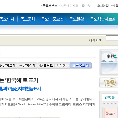
·
·
·
·
·
독도본부는
시작페이지로
즐겨찾기
오시는길
메
내용검색
식
는 '한국해'로 표기
 고을, 산지, 하천 등 표시
에 있는 독도체험관에서 1794년 영국에서 제작된 지도를 공개한다고
도첩(A New Universal Atlas)'에 수록된 그림이다. 프랑스 지리학자