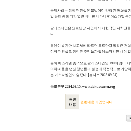
국제사회는 정착촌 건설은 불법이며 양측 간 평화를 가
일 유엔 총회 기간 열린 베냐민 네타냐후 이스라엘 
팔레스타인은 요르단강 서안에서 제한적인 자치권을
다.
유엔이 발간한 보고서에 따르면 요르단강 정착촌 건설로
정착촌 건설로 정착촌 주민들과 팔레스타인인 사이 갈
올해 이스라엘 총격으로 팔레스타인인 190여 명이 사
의하며 돌을 던진 청년들과 분쟁에 직접적으로 가담하
는 이스라엘인도 숨졌다. [뉴시스 2023.09.24]
독도본부 2024.03.15. www.dokdocenter.org
관련
관련내용이 없습니다
내용