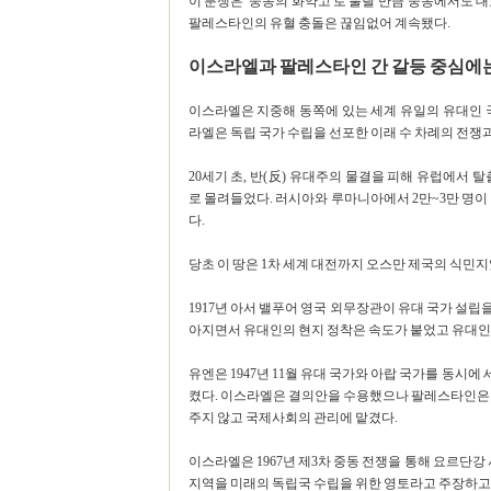
이 분쟁은 '중동의 화약고'로 불릴 만큼 중동에서도 대
팔레스타인의 유혈 충돌은 끊임없어 계속됐다.
이스라엘과 팔레스타인 간 갈등 중심에는
이스라엘은 지중해 동쪽에 있는 세계 유일의 유대인 
라엘은 독립 국가 수립을 선포한 이래 수 차례의 전쟁
20세기 초, 반(反) 유대주의 물결을 피해 유럽에
로 몰려들었다. 러시아와 루마니아에서 2만~3만 명이 
다.
당초 이 땅은 1차 세계 대전까지 오스만 제국의 식민지
1917년 아서 밸푸어 영국 외무장관이 유대 국가 설립
아지면서 유대인의 현지 정착은 속도가 붙었고 유대인
유엔은 1947년 11월 유대 국가와 아랍 국가를 동시에 세
켰다. 이스라엘은 결의안을 수용했으나 팔레스타인은 
주지 않고 국제사회의 관리에 맡겼다.
이스라엘은 1967년 제3차 중동 전쟁을 통해 요르단강
지역을 미래의 독립국 수립을 위한 영토라고 주장하고 