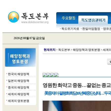
독도위기자료
한일어업협정
영유
2026년 08월 07일 금요일
현
재위치
>
독도본부
>
해양정책과 영토분쟁
>
세계의
한국의 해양정책
■
일본의 해양정책
■
영원한 화약고 중동…끝없는 종교
중국의 해양정책
■
美 중재 이·팔 평화회담 10년째 중단 상태…'두 국
세계의 해양정책
■
세계의 영토분쟁
■