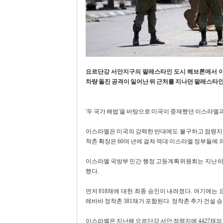
요르단강 서안지구의 팔레스타인 도시 헤브론에서 
차량 돌진 공격이 일어난 뒤 근처를 지나던 팔레스타
'두 국가 해법'을 바탕으로 미국이 중재했던 이스라엘과 
이스라엘은 미국의 강력한 반대에도 불구하고 점령지인
착촌 확장은 60여 년에 걸쳐 역대 이스라엘 정부들에 
이스라엘 국방부 민간 행정 고등계획위원회는 지난 6월
했다.
먼저 818채에 대한 최종 승인이 내려졌다. 여기에는 
레바바 정착촌 381채가 포함된다. 정착촌 추가 건설 
이스라엘은 지난해 요르단강 서안 점령지에 4427채의 