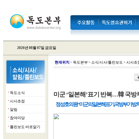
2026년 08월 07일 금요일
현
재위치
>
독도본부
>
소식/시사/틀린보도
>
시사초
독도소식
미군 ‘일본해’표기 반복…韓 국방부
■
시사초점
■
정성호 의원 “미군의 일본해 표기, 국방부가 방치
알림
■
참여마당
■
틀린보도 바로알기
■