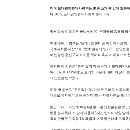
미 인도태평양함대사령부는 훈련 소개 맨 앞에 일본해
다
. [미 인도태평양함대사령부 홈페이지]
앞서 정성호 의원은 국방부에 ‘미 군당국의 동해의 일본
이에 대해 국방부는 ‘올해 2월 한미일 해상미사일 방어
국제사회를 대상으로 ‘동해/일본해 병기’의 정당성을
이 반영된 훈련구역 표기를 위해 미측과 지속적으로 협
하지만 정 의원은 “확인 결과 미 해군과 인도태평양사령
해(SEA OF JAPAN)’로 표기한 가운데 ‘한미 해
의 답변을 반박했다.
또 미 국방부도 “우호적 대형: 미해군 로버트 스몰스와
대형을 유지하며 항해 중이다”라는 자료사진을 게시한
뿐만 아니라 지난해 10월 6일 한미일 연합훈련을 보도
련을 실시했다. 도발에 대응해 3자간 탄도미사일 방어
척과 한국군 구축함 1척과 함께 어제 일본해에 도착했