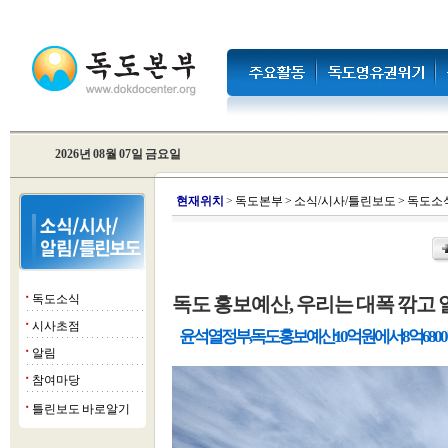
2026년 08월 07일 금요일
현
재위치
>
독도본부
>
소식/시사/틀린보도
>
독도소
독도소식
독도 홍보예산, 우리는 대폭 깎고
■
시사초점
■
윤석열 정부, 독도 홍보예산 10억원에서 8억68
알림
■
참여마당
■
틀린보도 바로알기
■