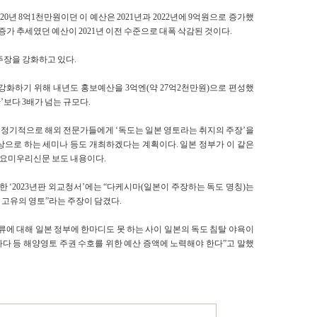
20년 8억1천만원이던 이 예산은 2021년과 2022년에 9억원으로 증가했
 증가 추세였던 예산이 2021년 이전 수준으로 대폭 삭감된 것이다.
주장을 강화하고 있다.
강화하기 위해 내년도 홍보예산을 3억엔(약 27억2천만원)으로 편성했
’보다 3배가 넘는 규모다.
은 정기적으로 해외 전문가들에게 ‘독도는 일본 영토라는 취지의 주장’을
상으로 하는 세미나 등도 개최하겠다는 계획이다. 일본 정부가 이 같은
 요미우리신문 보도 내용이다.
한 ‘2023년판 외교청서’에는 “다케시마(일본이 주장하는 독도 명칭)는
고유의 영토”라는 주장이 담겼다.
류에 대해 일본 정부에 한마디도 못 하는 사이 일본의 독도 침탈 야욕이
바다 등 해양영토 주권 수호를 위한 예산 증액에 노력해야 한다”고 말했