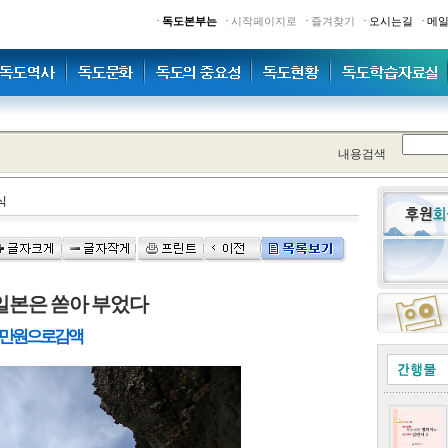
·
·
·
·
·
독도본부는
시작페이지로
즐겨찾기
오시는길
메
내용검색
식
 일본은 쏟아 부었다
00만원으로 감액