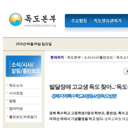
2026년 08월 09일 일요일
현
재위치
>
독도본부
>
소식/시사/틀린보도
>
독도소
독도소식
발달장애 고교생 독도 찾아...'독
■
시사초점
■
경북지역 특수학교 6명 등 42명 독도 방문
알림
■
참여마당
■
경북 특수학교 고등학생 6명과 학부모, 훈련생, 특수교
틀린보도 바로알기
■
여객선 위에서 기념촬영을 하고 있다.
경북교육청 제