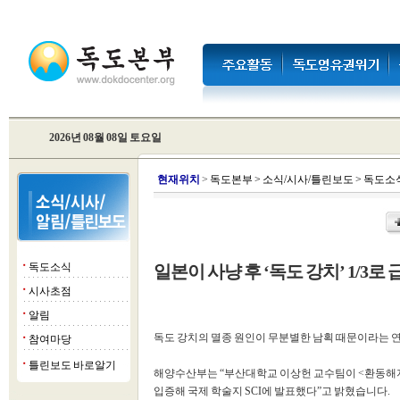
2026년 08월 08일 토요일
현
재위치
>
독도본부
>
소식/시사/틀린보도
>
독도소
독도소식
일본이 사냥 후 ‘독도 강치’ 1/3로 
■
시사초점
■
알림
■
독도 강치의 멸종 원인이 무분별한 남획 때문이라는 
참여마당
■
틀린보도 바로알기
■
해양수산부는 “부산대학교 이상헌 교수팀이 <환동해지
입증해 국제 학술지 SCI에 발표했다”고 밝혔습니다.