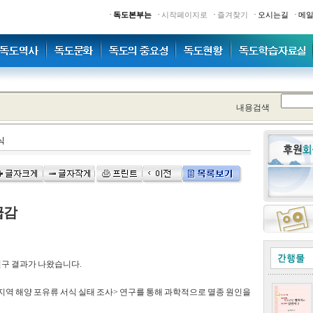
·
·
·
·
·
독도본부는
시작페이지로
즐겨찾기
오시는길
메
내용검색
식
급감
연구 결과가 나왔습니다.
역 해양 포유류 서식 실태 조사> 연구를 통해 과학적으로 멸종 원인을