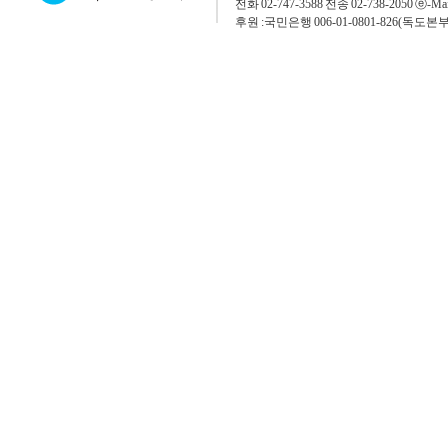
전화 02-747-3588 전송 02-738-2050 ⓔ-Mai
후원 :국민은행 006-01-0801-826(독도본부