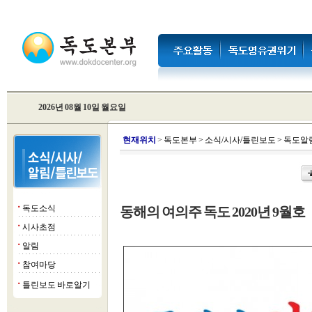
2026년 08월 10일 월요일
현
재위치
>
독도본부
>
소식/시사/틀린보도
>
독도알
독도소식
동해의 여의주 독도 2020년 9월호
■
시사초점
■
알림
■
참여마당
■
틀린보도 바로알기
■