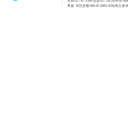
전화 02-747-3588 전송 02-738-2050 ⓔ-Mai
후원 :국민은행 006-01-0801-826(독도본부