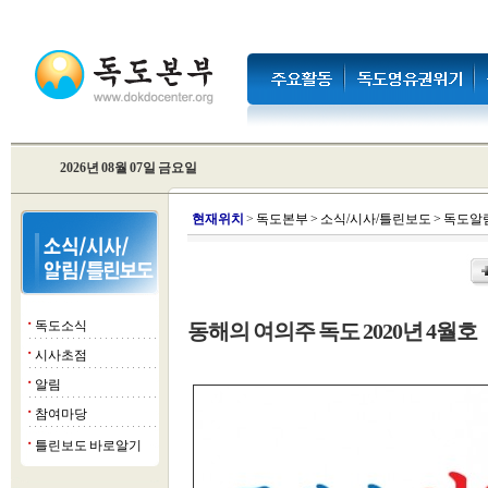
2026년 08월 07일 금요일
현
재위치
>
독도본부
>
소식/시사/틀린보도
>
독도알
독도소식
동해의 여의주 독도 2020년 4월호
■
시사초점
■
알림
■
참여마당
■
틀린보도 바로알기
■