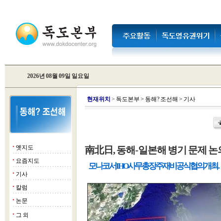
2026년 08월 09일 일요일
현
재위치
>
독도본부
>
동해? 조선해
>
기사
옛지도
南北日, 동해-일본해 병기 문제 
■
요즘지도
■
모나코서 IHO사무총장 주재 비공식 협의 개최
기사
■
칼럼
■
논문
■
그 외
■