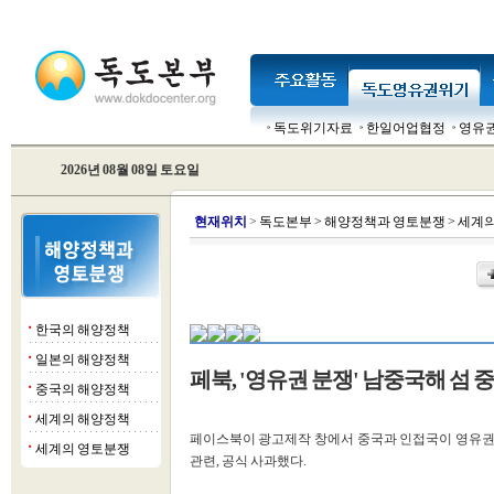
독도위기자료
한일어업협정
영유
2026년 08월 08일 토요일
현
재위치
>
독도본부
>
해양정책과 영토분쟁
>
세계의
한국의 해양정책
■
일본의 해양정책
■
페북, '영유권 분쟁' 남중국해 섬 
중국의 해양정책
■
세계의 해양정책
■
페이스북이 광고제작 창에서 중국과 인접국이 영유권
세계의 영토분쟁
■
관련, 공식 사과했다.