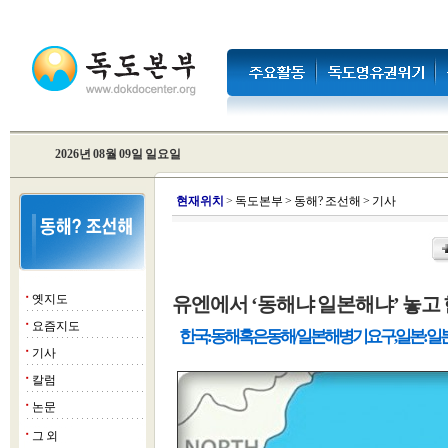
2026년 08월 09일 일요일
현
재위치
>
독도본부
>
동해? 조선해
>
기사
옛지도
유엔에서 ‘동해냐 일본해냐’ 놓고 
■
요즘지도
■
한국 : 동해 혹은 동해/일본해 병기 요구, 일본 :
기사
■
칼럼
■
논문
■
그 외
■