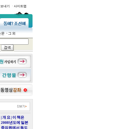
·
일보내기
사이트맵
논문
그 외
| 개 요 | 이 책은
2008년도에 일본
중의원에서 독도