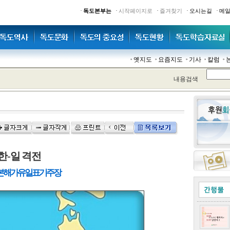
·
·
·
·
·
독도본부는
시작페이지로
즐겨찾기
오시는길
메
옛지도
요즘지도
기사
칼럼
내용검색
한-일 격전
 일본해가 유일표기 주장