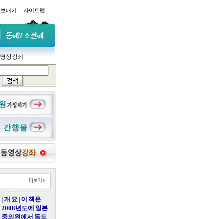
·
일보내기
사이트맵
영상강좌
| 개 요 | 이 책은
2008년도에 일본
중의원에서 독도