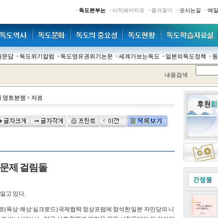
·
·
·
·
·
독도본부는
시작페이지로
즐겨찾기
오시는길
메
권문답
독도위기칼럼
독도영유권위기논문
세계가보는독도
일본의독도정책
동
내용검색
 영토분쟁
>
자료
문제 걸림돌
일고 있다.
로(육상·해상 실크로드) 국제협력 정상포럼에 참석한 일본 자민당의 니