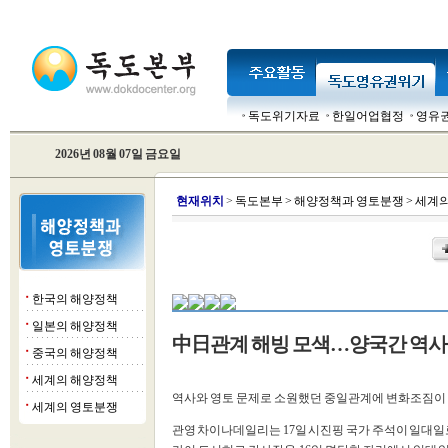
독도위기자료
한일어업협정
영유
2026년 08월 07일 금요일
현
재위치
>
독도본부
>
해양정책과 영토분쟁
>
세계의
한국의 해양정책
■
일본의 해양정책
■
中日관계 해빙 모색…양국간 역사
중국의 해양정책
■
세계의 해양정책
■
역사와 영토 문제로 소원했던 중일관계에 변화조짐이 
세계의 영토분쟁
■
관영 차이나데일리는 17일 시진핑 국가 주석이 일대일