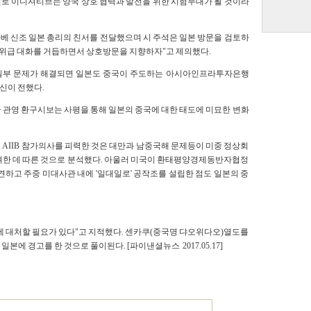
일로 이니셔티브는 양국 상호 협력과 발전을 위한 시험무대가 될 것이라
베 신조 일본 총리의 친서를 전달했으며 시 주석은 일본 방문을 검토하
고위급 대화를 거듭하면서 상호방문을 지향하자"고 제의했다.
등 일부 문제가 해결되면 일본도 중국이 주도하는 아시아인프라투자은행
통신이 전했다.
 관영 환구시보는 사평을 통해 일본의 중국에 대한 태도에 미묘한 변화
AIIB 참가의사를 피력한 것은 대만과 남중국해 문제등이 미중 정상회
려한 데 따른 것으로 분석했다. 아울러 미국이 환태평양경제동반자협정
견하고 주중 미대사관 내에 '일대일로' 공작조를 설립한 점도 일본의 중
에 대처할 필요가 있다"고 지적했다. 센카쿠(중국명 댜오위다오)열도를
에 경고를 한 것으로 풀이된다. [파이낸셜뉴스 2017.05.17]