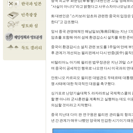
중국 외교부 화춘잉(華春瑩) 대변인은 22일 정례
"사실이 아니다"라고 밝혔다고 사우스차이나모닝포스트(
화 대변인은 "스카보러 암초와 관련한 중국의 입장은 
한다"고 강조했다.
앞서 중국 관영매체인 해남일보(海南日報)는 지난 13
암초를 포함해 여러 섬에 환경감소시 설치를 위한 준비
중국이 환경감시소 설치 관련 보도를 1주일여 만에 부
후 관계가 개선되는 필리핀에서 다시 반중(反中) 움직
비탈리아노 아기레 필리핀 법무장관은 지난 20일 스
며 중국이 공세적인 행위로 나오면 다시 미국과의 연대
안토니오 카르피오 필리핀 대법관도 두테르테 대통령
쟁 사태에 대한 적극적인 대응을 촉구했다.
싱가포르 난양기술대학 S. 라자라트남 국제학스쿨의 콜
할 뿐 아니라 군사훈련을 계획하고 실행하는 데도 이용
의심할 것이라고 지적했다.
중국 지난대 다이 판 연구원은 필리핀 관리들의 항의
년 간 관계가 매우 나빴던 양국에 민감한 시기이기 때