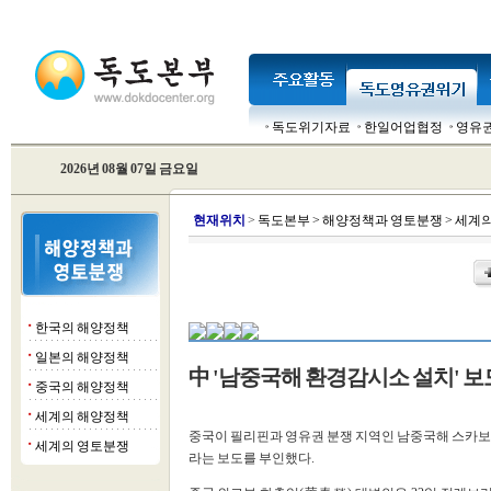
독도위기자료
한일어업협정
영유
2026년 08월 07일 금요일
현
재위치
>
독도본부
>
해양정책과 영토분쟁
>
세계의
한국의 해양정책
■
일본의 해양정책
■
中 '남중국해 환경감시소 설치' 보
중국의 해양정책
■
세계의 해양정책
■
중국이 필리핀과 영유권 분쟁 지역인 남중국해 스카보
세계의 영토분쟁
■
라는 보도를 부인했다.