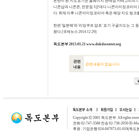
논란이 된 지도표기는 홈페이지 판매점 카테고리의 니콘 
니콘샵과 니콘존, 전문점 3군데다.니콘이미징코리아 
다. 취재 이후 니콘이미징코리아 측은 해당 지도 링크
한편 '일본해'와 '리앙쿠르 암초' 표기 구글지도는 그
왔다.[국제뉴스 2014.12.29]
독도본부 2015.01.21 www.dokdocenter.org
관련
관련내용이 없습니다
내용
Copyright ⓒ 2001.독도본부. All rights rese
전화 02-747-3588 전송 02-738-2050 ⓔ-Mai
후원 : 기업은행 024-047973-01-019(독도