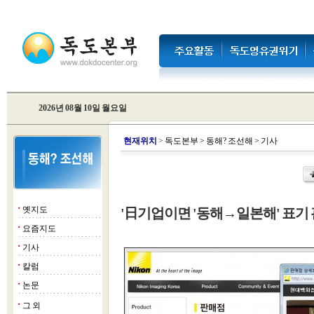
2026년 08월 10일 월요일
현
재위치
>
독도본부
>
동해? 조선해
>
기사
옛지도
'日기업이면 '동해→일본해' 표기 
■
요즘지도
■
기사
■
칼럼
■
논문
■
그 외
■