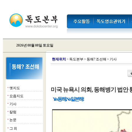
2026년 08월 08일 토요일
현
재위치
>
독도본부
>
동해? 조선해
>
기사
옛지도
미국 뉴욕시 의회, 동해병기 법안 
■
요즘지도
■
Yes 동해, No 일본해!
기사
■
칼럼
■
논문
■
그 외
■