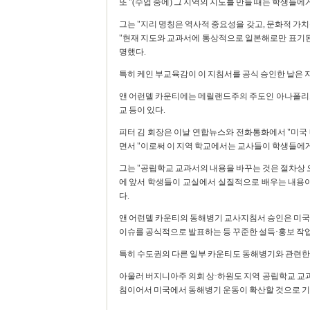
또 "(수업 중에) 그 지역의 지도를 만들 때는 학생들
그는 "지리 명칭은 역사적 중요성을 갖고, 문화적 가
"현재 지도와 교과서에 통상적으로 일본해로만 표기된
명했다.
특히 케인 부교육감이 이 지침서를 공식 승인한 날은 
앤 어런델 카운티에는 메릴랜드주의 주도인 아나폴리스도
교 등이 있다.
피터 김 회장은 이날 연합뉴스와 전화통화에서 "미국
면서 "이로써 이 지역 학교에서는 교사들이 학생들에게
그는 "공립학교 교과서의 내용을 바꾸는 것은 절차상 
에 앞서 학생들이 교실에서 실질적으로 배우는 내용이
다.
앤 어런델 카운티의 동해병기 교사지침서 승인은 미국
이슈를 공식적으로 발표하는 등 꾸준한 설득·홍보 작업
특히 수도권의 다른 일부 카운티도 동해병기와 관련한
아울러 버지니아주 의회 상·하원도 지역 공립학교 교
침이어서 미국에서 동해병기 운동이 확산할 것으로 기대된다