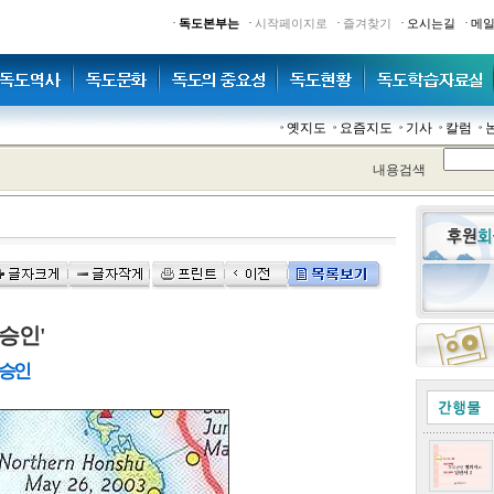
·
·
·
·
·
독도본부는
시작페이지로
즐겨찾기
오시는길
메
옛지도
요즘지도
기사
칼럼
내용검색
승인'
 승인