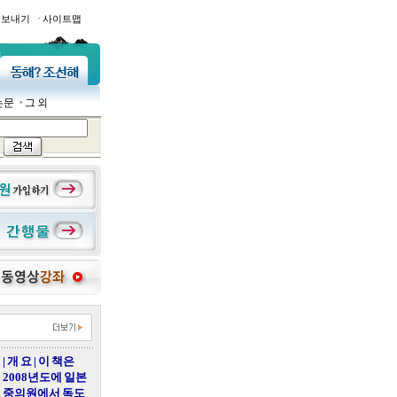
·
일보내기
사이트맵
논문
그 외
| 개 요 | 이 책은
2008년도에 일본
중의원에서 독도