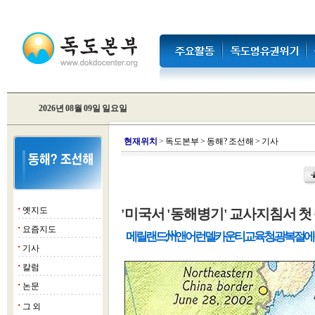
2026년 08월 09일 일요일
현
재위치
>
독도본부
>
동해? 조선해
>
기사
옛지도
'미국서 '동해병기' 교사지침서 첫 
■
요즘지도
■
메릴랜드州 앤 어런델 카운티 교육청, 광복절에
기사
■
칼럼
■
논문
■
그 외
■