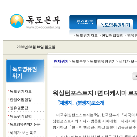
독도위기자료
한일어업협정
영유
2026년 08월 10일 월요일
현
재위치
>
독도본부
>
독도영유권위기
>
세계가 보는
독도위기자료
워싱턴포스트지 1면 다케시마 르
■
한일어업협정
■
「계쟁지」(분쟁지)로 소개
영유권문답
■
미국 워싱턴포스트지는 5일, 한국정부가 「자국의 
독도위기칼럼
■
싱턴포스트지의 기자가 방문한 시마네현・다케시마에 
독도영유권위기 논문
■
병기하고 「한국이 행정관리하고 일본이 영유권을 주
세계가 보는 독도
■