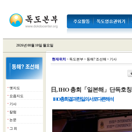
2026년 08월 10일 월요일
현
재위치
>
독도본부
>
동해? 조선해
>
기사
옛지도
日, IHO 총회「일본해」단독호칭
■
요즘지도
■
IHO총회 결과 한일의 서로 다른 해석
기사
■
칼럼
■
논문
■
그 외
■