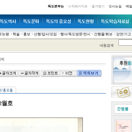
·
·
·
·
·
독도본부는
시작페이지로
즐겨찾기
오시는길
메
명/논평
학술
홍보
산행/답사/모임
행사/독도방문/전시
간행물/회보
강연/기고
내용검색
식지
 2월호