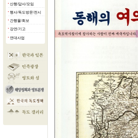
산행/답사/모임
■
행사/독도방문/전시
■
간행물/회보
■
강연/기고
■
연대사업
■