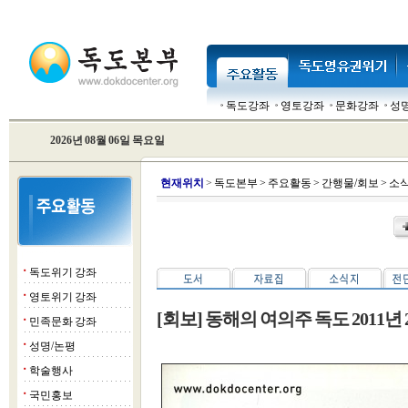
독도강좌
영토강좌
문화강좌
성
2026년 08월 06일 목요일
현
재위치
>
독도본부
>
주요활동
>
간행물/회보
>
소
독도위기 강좌
■
영토위기 강좌
■
[회보] 동해의 여의주 독도 2011년
민족문화 강좌
■
성명/논평
■
학술행사
■
국민홍보
■