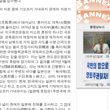
付兼行)의 글을 입수했다.
 자료 중에 기모츠키 가네유키 관계의 자료가
(鹿児島県)에서 태어났다. 홋카이도 개척사(開拓
동영상뉴스
)에 들어갔다. 1876년 동경 아자부(麻布) 해군해
method: 지구회전운동의 미소한 혼란의 하나인 극운
경. 관측원리의 제창자와 망원경 제작자의 이름
정에서 남북으로 거의 같은 각도를 수분 간격으로
북에 있는 별의 천정거리차(距離差 )를 측미계(測
정을 위한 국제협력관측인 국제위도관측사업에 사용
[외무성] 일본 ...
492라는 값을 얻었다. 이는 일본 위도경도원점의
변의 측량에 참가하여 그 결과를 1879년 9월에
기(隠岐回航略記)」라는 제목으로 간행했다. 내
 함께 오키 주변의 바다를 일본인은 「북국해(北
한다(異邦通シテ日本海ト称ス)」라며, 대부분의
는 것이다. 현재, 한국에서는 일본이 제국주의
2005년 8월 5일 ...
다고 하고, 조선의 고지도 일부에 기재되어 있는
모츠키 가네유키는 (일본해 호칭은) 주변국에 의
쳐 널리 현재의 일본해 전체를 조사하고, 그 집대
년에 『조선전안(朝鮮全岸)』을 간행하고 있다. 기