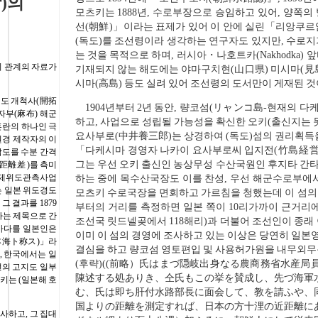
)의
모츠키는 1888년, 수로부장으로 승임하고 있어, 양쪽
글
선(朝鮮)」이라는 표제가 있어 이 안에 실린「리앙쿠
(독도)를 조선령이라 생각하는 연구자도 있지만, 수로지
.
는 것을 목적으로 하며, 러시아・나호트카(Nakhodka)
 관계의 자료가
기재되지 않는 해도에는 야마구치현(山口県) 미시마(見島
시마(高島) 등도 실려 있어 조선령의 도서만이 게재된 것
이도 개척사(開拓
1904년부터 2년 동안, 량코섬(リャンコ島-현재의 
아자부(麻布) 해군
하고, 사업으로 성립될 가능성을 확신한 오키(출신지는
 혼란의 하나인 극
요사부로(中井養三郎)는 상경하여 (독도)섬의 권리획득
원경 제작자의 이
「다케시마 경영자 나카이 요사부로씨 입지전(竹島経営
각도를 수분 간격
그는 우선 오키 출신인 농상무성 수산국원인 후지타 간
距離差 )를 측미
 국제위도관측사업
하는 중에 목수산국장도 이를 찬성, 우선 해군수로부에서
이는 일본 위도경도
모츠키 수로국장을 면회하고 가르침을 청했는데 이 섬의
 결과를 1879
부터의 거리를 측정하면 일본 쪽이 10리가까이 근거리에
라는 제목으로 간
조선국 릿드넬곶에서 118해리)과 더불어 조선인이 종래
 바다를 일본인은
이미 이 섬의 경영에 조사하고 있는 이상은 당연히 일본
本海ト称ス)」라
결심을 하고 량코섬 영토편입 및 사용허가원을 내무외무
, 한국에서는 일
(후략)((前略）氏はまづ隠岐出身なる農商務省水産
선의 고지도 일부
陳述する処ありき、仝氏もこの挙を賛成し、先づ海軍
키는 (일본해 호
む、氏は即ち肝付水路部長に面会して、教を請ふや、
国よりの距離を測定すれば、日本の方十浬の近距離に
사하고, 그 집대