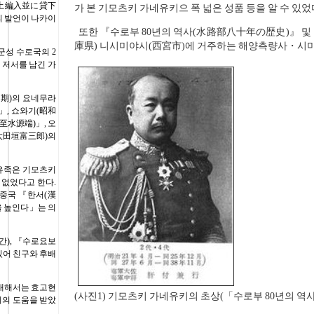
土編入並に貸下
가 본 기모츠키 가네유키으 폭 넓은 성품 등을 알 수 있었
 발언이 나카이
또한 『수로부 80년의 역사(水路部八十年の歴史)』 및
庫県) 니시미야시(西宮市)에 거주하는 해양측량사・시미
성 수로국의 2
 저서를 남긴 가
期)의 요네무라
, 쇼와기(昭和
至水源端)」, 오
太田垣富三郎)의
유족은 기모츠키
 없었다고 한다.
중국 『한서(漢
을 높인다」는 의
간), 『수로요보
 있어 친구와 후배
대해서는 효고현
(사진1) 기모츠키 가네유키의 초상(「수로부 80년의 역
씨의 도움을 받았