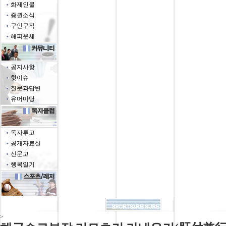
화제인물
증권소식
구인구직
해피운세
공지사항
핫이슈
질문과답변
유머마당
독자투고
공개자료실
신문고
행복일기
>