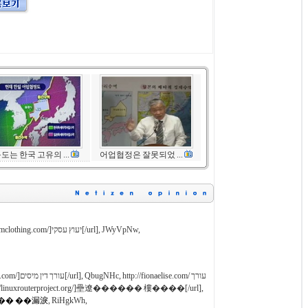
도는 한국 고유의 ...
어업협정은 잘못되었 ...
יעוץ עס[/url], JWyVpNw,
aelise.com/ עורך
ttp://linuxrouterproject.org/]壘遼������ 樓����[/url],
�� ��漏淚
, RiHgkWh,