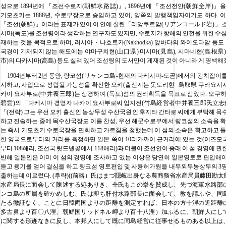
성으로 1894년에 『조선수로지(朝鮮水路誌)』, 1896년에 『조선전안(朝鮮全岸)』을
기모츠키는 1888년, 수로부장으로 승임하고 있어, 양쪽의 발행책임자이기도 하다. 
「조선(朝鮮)」이라는 표제가 있어 이 안에 실린「리앙쿠르암(リアンコールド岩)」 
시마(독도)를 조선령이라 생각하는 연구자도 있지만, 수로지가 항해의 안전을 위한 수심
재하는 것을 목적으로 하며, 러시아・나호트카(Nakhodka) 앞바다의 와이오다암 등도 
국경이 기재되지 않는 해도에는 야마구치현(山口県) 미시마(見島), 시마네현(島根県
市)의 다카시마(高島) 등도 실려 있어 조선령의 도서만이 게재된 것이 아니라 게 명백해
1904년부터 2년 동안, 량코섬(リャンコ島-현재의 다케시마-도곧)에서의 강치잡이
시하고, 사업으로 성립될 가능성을 확신한 오키(출신지는 돗토리현=鳥取県 쿠라요시
카이 요사부로(中井養三郎)는 상경하여 (독도)섬의 권리획득을 목표로 삼았다. 오쿠
碧雲)의 「다케시마 경영자 나카이 요사부로씨 입지전(竹島経営者中井養三郎氏立志伝
「(전략) 그는 우선 오키 출신인 농상무성 수산국원인 후지타 간타로 씨에게 부탁해 목
하고 진술하는 중에 목수산국장도 이를 찬성, 우선 해군수로부에서 량코섬의 소속을 확
는 즉시 기모츠키 수로국장을 면회하고 가르침을 청했는데 이 섬의 소속은 확고하고 틀
한 양국으로부터의 거리를 측정하면 일본 쪽이 10리가까이 근거리에 있는 것(이즈
부터 108해리, 조선국 릿드넬곶에서 118해리)과 더불어 조선인이 종래 이 섬 경영에 관
반해 일본인은 이미 이 섬의 경영에 조사하고 있는 이상은 당연히 일본영토로 편입해
듣고 용기를 얻어 결심을 하고 량코섬 영토편입 및 사용허가원을 내무외무농상무의 3
출하는데 이르렀다. (후략)((前略）氏はまづ隠岐出身なる農商務省水産局員藤田勘
水産局長に面会して陳述する処ありき、仝氏もこの挙を賛成し、先づ海軍水路部
ンコ島の所属を確かめしむ、氏は即ち肝付水路部長に面会して、教を請ふや、同
たる徴証なく、ことに日韓両国よりの距離を測定すれば、日本の方十浬の近距離
多古鼻より百〇八浬、朝鮮国リッドネル岬より百十八浬）加ふるに、朝鮮人にし
に関する形迹なきに反し、本邦人にして既に同島経営に従事せるものある以上は