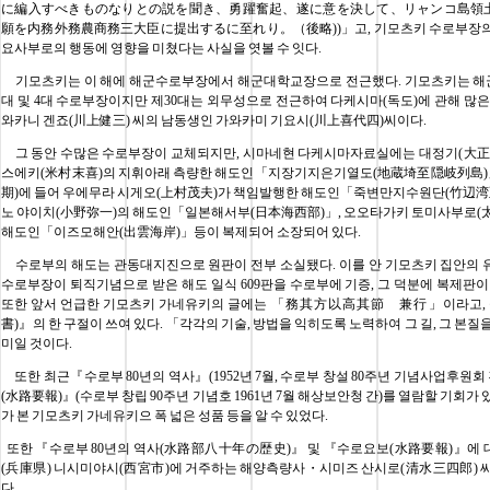
に編入すべきものなりとの説を聞き、勇躍奮起、遂に意を決して、リャンコ島領
願を内務外務農商務三大臣に提出するに至れり。（後略))」고, 기모츠키 수로부장의
요사부로의 행동에 영향을 미쳤다는 사실을 엿볼 수 잇다.
기모츠키는 이 해에 해군수로부장에서 해군대학교장으로 전근했다. 기모츠키는 해군
대 및 4대 수로부장이지만 제30대는 외무성으로 전근하여 다케시마(독도)에 관해 많은
와카니 겐죠(川上健三) 씨의 남동생인 가와카미 기요시(川上喜代四)씨이다.
그 동안 수많은 수로부장이 교체되지만, 시마네현 다케시마자료실에는 대정기(大正
스에키(米村末喜)의 지휘아래 측량한 해도인「지장기지은기열도(地蔵埼至隠岐列島)」
期)에 들어 우에무라 시게오(上村茂夫)가 책임발행한 해도인「죽변만지수원단(竹辺湾
노 야이치(小野弥一)의 해도인「일본해서부(日本海西部)」, 오오타가키 토미사부로(
해도인「이즈모해안(出雲海岸)」등이 복제되어 소장되어 있다.
수로부의 해도는 관동대지진으로 원판이 전부 소실됐다. 이를 안 기모츠키 집안의 
수로부장이 퇴직기념으로 받은 해도 일식 609판을 수로부에 기증, 그 덕분에 복제판이
또한 앞서 언급한 기모츠키 가네유키의 글에는 「務其方以高其節 兼行」이라고, 
書)』의 한 구절이 쓰여 있다. 「각각의 기술, 방법을 익히도록 노력하여 그 길, 그 본질
미일 것이다.
또한 최근『수로부 80년의 역사』(1952년 7월, 수로부 창설 80주년 기념사업후원회 
(水路要報)』(수로부 창립 90주년 기념호 1961년 7월 해상보안청 간)를 열람할 기회가
가 본 기모츠키 가네유키으 폭 넓은 성품 등을 알 수 있었다.
또한 『수로부 80년의 역사(水路部八十年の歴史)』 및 『수로요보(水路要報)』에 
(兵庫県) 니시미야시(西宮市)에 거주하는 해양측량사・시미즈 산시로(清水三四郎) 
다.