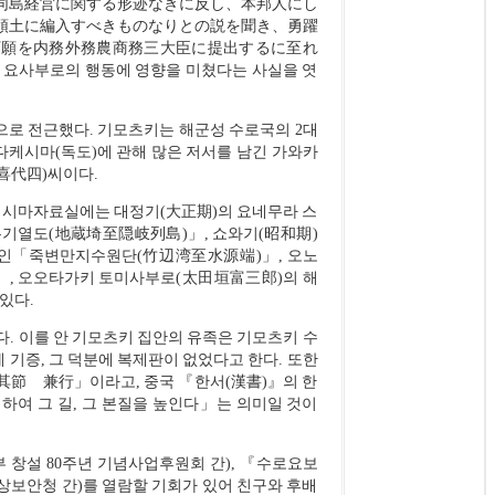
同島経営に関する形迹なきに反し、本邦人にし
領土に編入すべきものなりとの説を聞き、勇躍
下願を内務外務農商務三大臣に提出するに至れ
 요사부로의 행동에 영향을 미쳤다는 사실을 엿
 전근했다. 기모츠키는 해군성 수로국의 2대
다케시마(독도)에 관해 많은 저서를 남긴 가와카
喜代四)씨이다.
케시마자료실에는 대정기(大正期)의 요네무라 스
기열도(地蔵埼至隠岐列島)」, 쇼와기(昭和期)
도인「죽변만지수원단(竹辺湾至水源端)」, 오노
, 오오타가키 토미사부로(太田垣富三郎)의 해
있다.
 이를 안 기모츠키 집안의 유족은 기모츠키 수
 기증, 그 덕분에 복제판이 없었다고 한다. 또한
其節 兼行」이라고, 중국 『한서(漢書)』의 한
력하여 그 길, 그 본질을 높인다」는 의미일 것이
부 창설 80주년 기념사업후원회 간), 『수로요보
 해상보안청 간)를 열람할 기회가 있어 친구와 후배