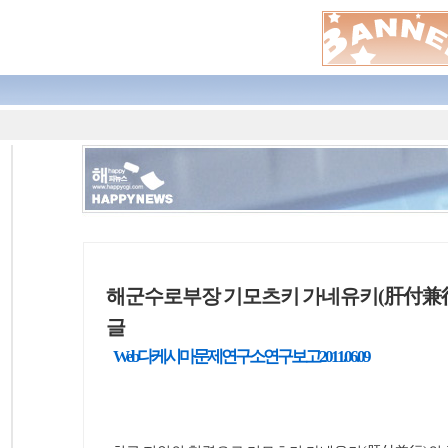
해군수로부장 기모츠키 가네유키(肝付兼
Web다케시마문제연구소 연구보고 2011.06.09