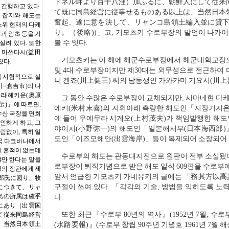
ドネル岬より百十八浬）加ふるに、朝鮮人にして従来
 간행하고 있다.
て既に同島経営に従事せるものある以上は、当然日本
이 잡지와 해도는
奮起、遂に意を決して、リャンコ島領土編入並に貸
소위 현재의 다케
り。（後略))」고, 기모츠키 수로부장의 발언이 나카이
과 암초 등을 기
볼 수 잇다.
실려 있다. 또한
) 마쓰다시(益田
기모츠키는 이 해에 해군수로부장에서 해군대학교장으로
졌다.
및 4대 수로부장이지만 제30대는 외무성으로 전근하여 
를 시험적으로 실
니 겐죠(川上健三) 씨의 남동생인 가와카미 기요시(川上
시=倉吉市)의 나
하라 헤키운(奥原
그 동안 수많은 수로부장이 교체되지만, 시마네현 다
)」에 따르면,
에키(米村末喜)의 지휘아래 측량한 해도인「지장기지은
수산 국장을 면회
에 들어 우에무라 시게오(上村茂夫)가 책임발행한 해
인하게 하고, 그
야이치(小野弥一)의 해도인「일본해서부(日本海西部)」
림없이, 특히 일
도인「이즈모해안(出雲海岸)」등이 복제되어 소장되어 
모국 다코바나에서
한 흔적이 없는데
수로부의 해도는 관동대지진으로 원판이 전부 소실됐다.
야만 한다는 말을
로부장이 퇴직기념으로 받은 해도 일식 609판을 수로부에
명의 장관에게 제
앞서 언급한 기모츠키 가네유키의 글에는 「務其方以高
太郎氏に図り、牧
구절이 쓰여 있다. 「각각의 기술, 방법을 익히도록 노
につきて、リャ
島の所属は確乎
다.
にあり（出雲国
또한 최근『수로부 80년의 역사』(1952년 7월, 수로
て従来同島経営
、当然日本領土
(水路要報)』(수로부 창립 90주년 기념호 1961년 7월