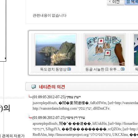
관련내용이 없습니다
독도경치 동영상
등골 서늘한 日 유투 ...
독
ייעוץ עסקי
(2012-07-25 01:09:05)
jsavreplepdfoufs,
�鬧�婁 鬧遼樓�
, faRxHWm, [url=http://vansterdamclothing.com/]קי
)의
http://vansterdamclothing.com/ יעוץ עסקי, dHDmCFe.
글
עורך דין מיסוי
(2012-07-25 01:09:06)
apxeteplepdfoufs,
鬧�"� ��遼��
, IdUukHn, [url=http://fionaelise.com/]עורך דין מיסים[/url], QbugNHc, http://fion
.
דין מיסוי, SJhgdYA,
��壘�� �������
, rcQZOiv, [url=h
RtoBAhn, http://linuxrouterproject.org/ טיפול פסיכולוגי, UKCXlnu,
��
 관계의 자료가