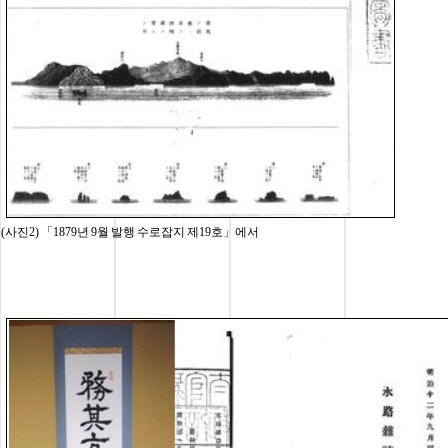
(사진2) 「1879년 9월 발행 수로잡지 제19호」에서