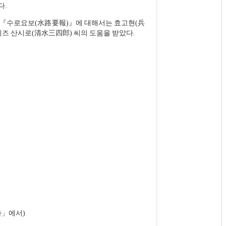
다.
 『수로요보(水路要報)』에 대해서는 효고현(兵
즈 산시로(清水三四郎) 씨의 도움을 받았다.
사」에서)