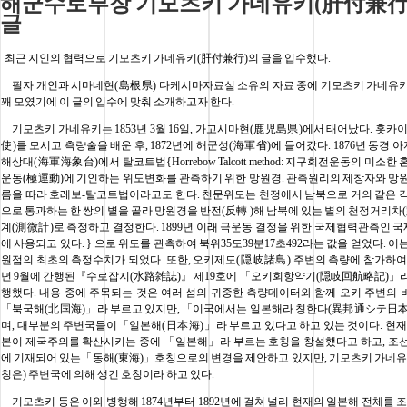
해군수로부장 기모츠키 가네유키(肝付兼行
최근 지인의 협력으로 기모츠키 가네유키(肝付兼行)의 글을 입수했다
필자 개인과 시마네현(島根県) 다케시마자료실 소유의 자료 중에 기모츠키 가네유키
꽤 모였기에 이 글의 입수에 맞춰 소개하고자 한다.
기모츠키 가네유키는 1853년 3월 16일, 가고시마현(鹿児島県)에서 태어났다. 홋카
使)를 모시고 측량술을 배운 후, 1872년에 해군성(海軍省)에 들어갔다. 1876년 동경 
해상대(海軍海象台)에서 탈코트법{Horrebow Talcott method: 지구회전운동의 미소한
운동(極運動)에 기인하는 위도변화를 관측하기 위한 망원경. 관측원리의 제창자와 망
름을 따라 호레보-탈코트법이라고도 한다. 천문위도는 천정에서 남북으로 거의 같은 
으로 통과하는 한 쌍의 별을 골라 망원경을 반전(反轉 )해 남북에 있는 별의 천정거리차(
계(測微計)로 측정하고 결정한다. 1899년 이래 극운동 결정을 위한 국제협력관측인
에 사용되고 있다. } 으로 위도를 관측하여 북위35도39분17초492라는 값을 얻었다. 
원점의 최초의 측정수치가 되었다. 또한, 오키제도(隠岐諸島) 주변의 측량에 참가하여 그
년 9월에 간행된『수로잡지(水路雑誌)』 제19호에 「오키회항약기(隠岐回航略記)」
행했다. 내용 중에 주목되는 것은 여러 섬의 귀중한 측량데이터와 함께 오키 주변의
「북국해(北国海)」라 부르고 있지만, 「이국에서는 일본해라 칭한다(異邦通シテ日
며, 대부분의 주변국들이「일본해(日本海)」라 부르고 있다고 하고 있는 것이다. 현재
본이 제국주의를 확산시키는 중에 「일본해」라 부르는 호칭을 창설했다고 하고, 조
에 기재되어 있는「동해(東海)」호칭으로의 변경을 제안하고 있지만, 기모츠키 가네유
칭은) 주변국에 의해 생긴 호칭이라 하고 있다.
기모츠키 등은 이와 병행해 1874년부터 1892년에 걸쳐 널리 현재의 일본해 전체를 조