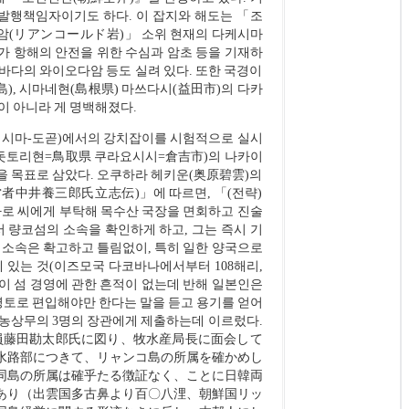
의 발행책임자이기도 하다. 이 잡지와 해도는 「조
르암(リアンコールド岩)」 소위 현재의 다케시마
가 항해의 안전을 위한 수심과 암초 등을 기재하
 앞바다의 와이오다암 등도 실려 있다. 또한 국경이
), 시마네현(島根県) 마쓰다시(益田市)의 다카
이 아니라 게 명백해졌다.
다케시마-도곧)에서의 강치잡이를 시험적으로 실시
 돗토리현=鳥取県 쿠라요시시=倉吉市)의 나카이
을 목표로 삼았다. 오쿠하라 헤키운(奥原碧雲)의
者中井養三郎氏立志伝)」에 따르면, 「(전략)
타로 씨에게 부탁해 목수산 국장을 면회하고 진술
 량코섬의 소속을 확인하게 하고, 그는 즉시 기
 소속은 확고하고 틀림없이, 특히 일한 양국으로
 있는 것(이즈모국 다코바나에서부터 108해리,
 이 섬 경영에 관한 흔적이 없는데 반해 일본인은
영토로 편입해야만 한다는 말을 듣고 용기를 얻어
농상무의 3명의 장관에게 제출하는데 이르렀다.
局員藤田勘太郎氏に図り、牧水産局長に面会して
水路部につきて、リャンコ島の所属を確かめし
同島の所属は確乎たる徴証なく、ことに日韓両
あり（出雲国多古鼻より百〇八浬、朝鮮国リッ