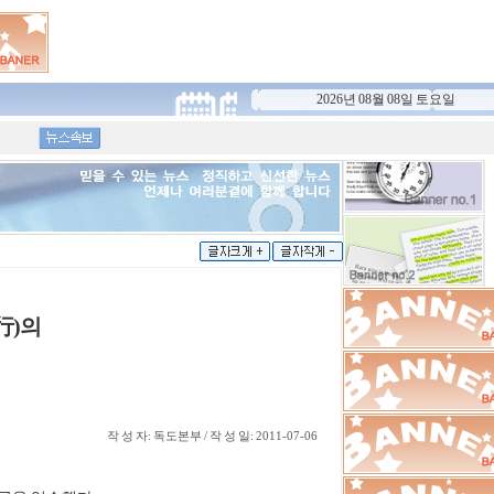
2026년 08월 08일 토요일
'강
치
이
아
스
日
일
라
방
'독
랜
엘
위
도
기
드'
영
백
는
후
넷
토,
서,
우
변
플
트
22
리
화
行)의
릭
럼
년
땅'
에
스
프
째
아
독
글
진
2
'독
닌
도
출...
기
도
'말
기
서
는
비
온
'...
일...
나...
매
작 성 자: 독도본부 / 작 성 일: 2011-07-06
년
0.13...