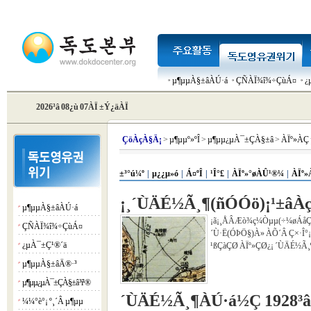
µ¶µµÀ§±âÀÚ·á
ÇÑÀÏ¾î¾÷ÇùÁ¤
¿
2026³â 08¿ù 07ÀÏ ±Ý¿äÀÏ
Çö
ÀçÀ§Ä¡
>
µ¶µµº»ºÎ
>
µ¶µµ¿µÀ¯±ÇÀ§±â
>
ÀÏº»ÀÇ
±³°ú¼º
|
µ¿¿µ»ó
|
Á¤ºÎ
|
¹Î°£
|
ÀÏº»°øÀÛ¹®¼­
|
ÀÏº»
¡¸´ÙÄÉ½Ã¸¶(ñÓÓö)¡¹±âÀç
µ¶µµÀ§±âÀÚ·á
¡á
¡ã¡¸ÅÂÆò¾ç¼Òµµ(÷¼øÁåÇáÈ
ÇÑÀÏ¾î¾÷ÇùÁ¤
¡á
´Ù·Ë(ÓÞÖ§)À» ÀÕ´Â Ç×·Î°¡ 
¿µÀ¯±Ç¹®´ä
¹ßÇàÇØ ÀÏº»ÇØ¿¡ ´ÙÄÉ½Ã¸¶
¡á
µ¶µµÀ§±âÄ®·³
¡á
µ¶µµ¿µÀ¯±ÇÀ§±â ³í¹®
¡á
´ÙÄÉ½Ã¸¶ÀÚ·á½Ç 1928³â
¼¼°è°¡ º¸´Â µ¶µµ
¡á