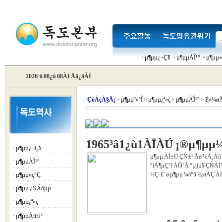
µ¶µµ¿¬Ç¥
µ¶µµÀÎ¹°
µ¶µµ»
2026³â 08¿ù 08ÀÏ Åä¿äÀÏ
Çö
ÀçÀ§Ä¡
>
µ¶µµº»ºÎ
>
µ¶µµ¿ª»ç
>
µ¶µµÀÎ¹°
>
È«¼øÄ
1965³â1¿ù1ÀÏÀÚ ¡®µ¶µµ¼ö
µ¶µµ¿¬Ç¥
¡á
µ¶µµ ÀÎ±Ù ÇÑ±¹ Ãø ¹èÅ¸Àû 
µ¶µµÀÎ¹°
¡á
°íÁ¶µÇ°í ÀÖ´Â °¡¿îµ¥ ÇÑÀÏ
½Ç·È´ø µ¶µµ ¼öºñ´ë¿øÀÇ ÀÏ±
µ¶µµ»ç°Ç
¡á
µ¶µµ ¿¾Áöµµ
¡á
µ¶µµ¿ª»ç
¡á
µ¶µµÀü¼³
¡á