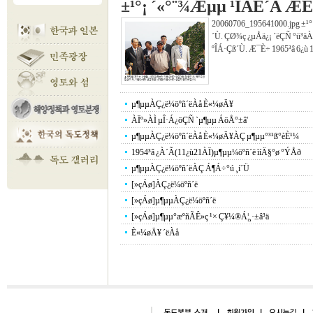
±¹°¡ ´«°¨¾Æµµ ¹ÎÃÊ´Â Æ
20060706_195641000.jpg ±¹
´Ù. ÇØ¾ç ¿µÅä¿¡ ´ëÇÑ °ü³äÀ
ºÎÁ·Çß´Ù. Æ¯È÷ 1965³â 6¿ù 1
µ¶µµÀÇ¿ë¼öºñ´ëÀå È«¼øÄ¥
ÀÏº»ÀÌ µÎ·Á¿öÇÑ `µ¶µµ ÁöÅ°±â'
µ¶µµÀÇ¿ë¼öºñ´ëÀå È«¼øÄ¥ÀÇ µ¶µµ°³¹ß°èÈ¹¼­
1954³â ¿À´Ã(11¿ù21ÀÏ)µ¶µµ¼öºñ´ë ìíÄ§°ø °ÝÅð
µ¶µµÀÇ¿ë¼öºñ´ëÀÇ Á¶Á÷°ú ¸í´Ü
[»çÁø]ÀÇ¿ë¼öºñ´ë
[»çÁø]µ¶µµÀÇ¿ë¼öºñ´ë
[»çÁø]µ¶µµ°æºñÃÊ»ç ¹× Ç¥¼®Á¦¸·±â³ä
È«¼øÄ¥ ´ëÀå