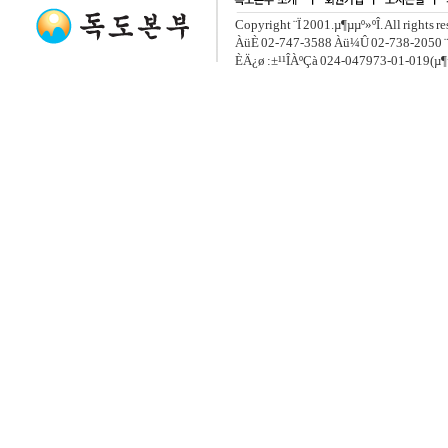
Copyright ¨Ï 2001.µ¶µµº»ºÎ. All rights r
ÀüÈ­ 02-747-3588 Àü¼Û 02-738-2050 ¨
ÈÄ¿ø :±¹¹ÎÀºÇà 024-047973-01-019(µ¶