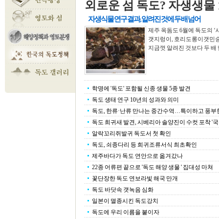
외로운 섬 독도? 자생생물 1
자생식물 연구 결과, 알려진 것에 두 배 넘어
제주 옥돔도 6월에 독도의 
갯지렁이, 호리도롱이갯민숭이
지금껏 알려진 것보다 두 배 넘게
학명에 '독도' 포함될 신종 생물 5종 발견
독도 생태 연구 10년의 성과와 의미
독도, 한류·난류 만나는 중간수역…특이하고 풍부한 .
독도 희귀새 발견, 시베리아 솔양진이 수컷 포착 '국..
알락꼬리쥐발귀 독도서 첫 확인
독도, 쇠종다리 등 희귀조류서식 최초확인
제주바다가 독도 연안으로 옮겨갔나
22종 어류편 끝으로 '독도 해양 생물 ' 집대성 마쳐
꽃단장한 독도 연보라빛 해국 만개
독도 바닷속 갯녹음 심화
일본이 멸종시킨 독도강치
독도에 우리 이름을 붙이자