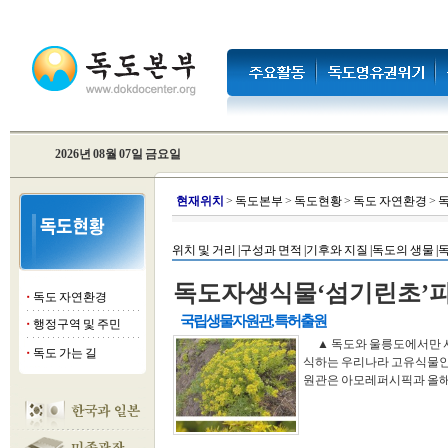
2026년 08월 07일 금요일
현
재위치
>
독도본부
>
독도현황
>
독도 자연환경
>
독
위치 및 거리 |
구성과 면적 |
기후와 지질 |
독도의 생물 |
독
독도자생식물‘섬기린초’
독도 자연환경
■
국립생물자원관, 특허출원
행정구역 및 주민
■
▲ 독도와 울릉도에서만 
독도 가는 길
■
식하는 우리나라 고유식물인
원관은 아모레퍼시픽과 올해 2