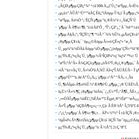
¿ÃÇØ µ¶µµ ÇØ¿ª ¾²·¹±â 500t Ä¡¿î´Ù¡¦°æºÏµµ, Á¤È­
¿µ¿ù±º ÀÛÀº ¹Ú¹°°üÀÇ Èû¡¦°íÁöµµ·Î ¹è¿ì´Â µ¶µµ ¿ª
°æºÏµµ, Áö¼Ó °¡´ÉÇÑ µ¶µµ °ü¸®Ã¼°è ±¸ÃàÇÑ´Ù
'µ¶µµ´Â Á¶¼± ¶¥, °í±â Àâ°Ô ¸·ºÎ°¡ Çã°¡¸¦' À¯¾ð ³²±ä ìí
µ¶µµ À§Ä¡°¡ ºÏÇÑ?¡¦°¶·°½Ã ³¯¾¾ ¾Û¼­ ¿µÅä Ç¥±â ³
¡®µ¶µµ Ç¥±â¡¯ ´ëµ¿¿©Áöµµ Ã¤»ö ÇÊ»çº» °æ¸Å
Ú¸ µµ¼­°ü ¼ÒÀå Áöµµ ¼Ó µ¶µµ¡¦'¿ì»êµµ' ÇÑ±¹¾î ¹
µ¿ºÏ¾Æ¿ª»çÀç´Ü, 'µ¶µµ ½Ã¹ÎÇØ¼³»ç' ¾ç¼º ³ª¼±´Ù
°æºÏ±³À°Ã» Ã¼ÇèÇü µ¶µµ ¿öÅ©ºÏ ¡®¿ì¸® µ¶µµ¡¯ Ã
»ïÃ´°ü±¤Àç´Ü, Ã»¼Ò³â Á¦ÀÛ ÀÌ»çºÎ ÄÜÅÙÃ÷·Î 'µ¶
µ¶µµ¹Ú¹°°ü, ñé Äª´Ù¿À¿¡ 'µ¶µµ ±³À°' °ÅÁ¡ ±¸Ãà
Ú¸ ¶óÀÌµù-Á¶±ë¾Û ½ºÆ®¶ó¹Ù, µ¶µµ¸¦ ¡®´ÙÄÉ½Ã¸
ìí¿Ü±³Ã»¼­ ¶Ç ¡®µ¶µµ ¾ïÁö¡¯¡¦ ¿Ü±³ºÎ ¡°Ã¶È¸ ÃË±¸
'¸»»ÓÀÎ µ¶µµ ¼öÈ£'¡¦¾ÈÀü ³­°£ Èçµé¸®°í Èä¹° ¹æÄ¡¿¡ ¹
Á¤ºÎ, µ¶µµ °úÇÐÁ¶»ç¡¤¿¬±¸Çù·Â È®´ëÅ°·Î¡¦5³â°£
¡°¿ï¸ª¡¤µ¶µµ´Â Á¶¼± ¶¥¡±... ÀÏº» ½º½º·Î ±â·ÏÇÑ ¡
¹éµÎ»ê¼­ Å½¶ó±îÁö¡¦µ¶µµ Ç¥±â ´õÇÑ 7m '´ëµ¿¿©Áöµ
µ¿ºÏ¾Æ¿ª»çÀç´Ü, µ¶µµ °ü·Ã ½Å°£ 2±Ç ¹ß°£