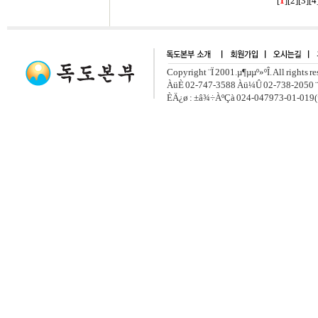
[
1
][
2
][
3
][
4
Copyright ¨Ï 2001.µ¶µµº»ºÎ. All rights r
ÀüÈ­ 02-747-3588 Àü¼Û 02-738-2050 ¨
ÈÄ¿ø : ±â¾÷ÀºÇà 024-047973-01-019(