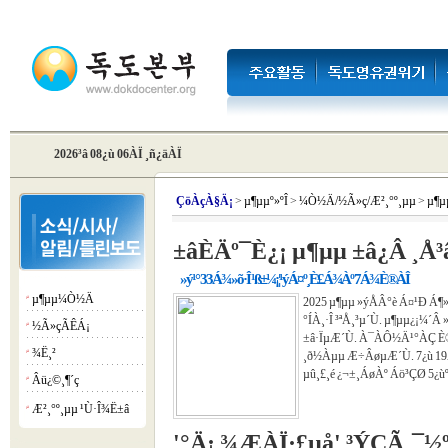
2026³â 08¿ù 06ÀÏ ¸ñ¿äÀÏ
Çö
ÀçÀ§Ä¡
>
µ¶µµº»ºÎ
>
¼Ò½Ä/½Ã»ç/Æ²¸°º¸µµ
>
µ¶
±âÈÄº¯È­¿¡ µ¶µµ ±â¿Â ¸Å³â 
»ý¹° 33Á¾ »õ·Î ¹ß±¼¡¦¹ýÁ¤º¸È£Á¾Àº 7Á¾ È®ÀÎ
µ¶µµ¼Ò½Ä
¡á
2025 µ¶µµ »ýÅÂ°è Á¤¹Ð Á¶
°ÍÀ¸·Î ³ªÅ¸³µ´Ù. µ¶µµ¿¡¼­´
½Ã»çÃÊÁ¡
¡á
±â·ÏµÆ´Ù. À¯ÀÔ½Ä¹°ÀÇ È®»
¾Ë¸²
¡á
¸ð½Àµµ Æ÷ÂøµÆ´Ù. 7¿ù 19ÀÏ
µû¸£¸é ¿¬±¸ÁøÀº Áö³­ÇØ 5¿ù
Âü¿©¸¶´ç
¡á
Æ²¸°º¸µµ ¹Ù·Î¾Ë±â
¡á
'°­Ä¡ ¾ÆÀÏ·£µå' ³ÝÇÃ¸¯½º