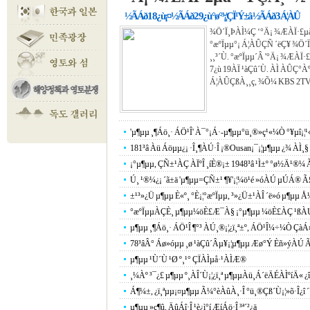
½ÃÁð1 8¿ù¡¤½ÃÁð2 9¿ù °ø°³¡¦ÇÏ¹Ý±â ½ÃÁð3 Á¦ÀÛ
¾Ö´Ï¸ÞÀÌ¼Ç ‘°­Ä¡ ¾ÆÀÏ·£µ
°æºÏµµ°¡ Á¦ÀÛÇÑ ´ëÇ¥ ¾Ö´
¸¸³­´Ù. °æºÏµµ´Â '°­Ä¡ ¾ÆÀ
7¿ù 19ÀÏ ¹àÇû´Ù. ÀÌ ÀÛÇ°
Á¦ÀÛÇßÀ¸¸ç, ¾Õ¼­ KBS 2TV¿
'µ¶µµ ¸¶Áö¸· ÁÖ¹Î' À¯°¡Á·-µ¶µµ°ü¸®»ç¹«¼Ò °¥µî¡¦
181³â Àü Áöµµ¿¡ ·Î¸¶ÀÚ·Î ¡®Ousan¡¯¡¦µ¶µµ ¿¾ ÀÌ¸§ 
¡°µ¶µµ, ÇÑ±¹ÀÇ ÀÏºÎ ¸íÈ®¡± 1948³â ¹Ì±º °ø½Ä¹®¼
Ú¸ ¹®¼­¿¡ ´ã±ä 'µ¶µµ=ÇÑ±¹ ¶¥'¡¦¼ö¹é »óÀÚ µÚÁ®
±¹³»¿Ü µ¶µµ È«º¸ °­È­¡¦°æºÏµµ, ³»¿Ü±¹ÀÎ ´ë»ó µ¶µµ Å
°æºÏµµÀÇÈ¸ µ¶µµ¼öÈ£Æ¯À§ ¡°µ¶µµ ¼öÈ£ÀÇ ¹ßÀÚÃë,
µ¶µµ ¸¶Áö¸· ÁÖ¹Î ¶°³­ ÀÚ¸®¡¦¿ï¸ª±º, ÁÖ¹Î¼÷¼Ò Çà
78³âÂ° Áø»óµµ ¸ø ¹àÇû´Âµ¥¡¦µ¶µµ Æø°Ý Èñ»ýÀÚ Ãß
µ¶µµ ¹Ù´Ù ¹Ø º¸¹° ÇÏÀÌµå·¹ÀÌÆ®
¸¼Àº ³¯¿£ µ¶µµ º¸ÀÎ´Ù¡¦¿ï¸ª µ¶µµÀü¸Á´ëÄÉÀÌºíÄ« ¿
Á¶¼±, ¿ï¸ªµµ¡¤µ¶µµ Ã¼°èÀûÀ¸·Î °ü¸®Çß´Ù¡¦»õ·Î¿î ´Ü
µ¶µµ »ç¶û, ÄûÁî·Î ¹è¿ì°í ÆíÁö·Î ³ª´²¿ä