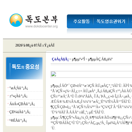
2026³â 08¿ù 07ÀÏ ±Ý¿äÀÏ
Çö
ÀçÀ§Ä¡
>
µ¶µµº»ºÎ
>
µ¶µµÀÇ Áß¿ä¼º
µ¶µµ¿Í ÁÖº¯ ÇØ»êÀº ¹æ´ëÇÑ ÀÚ¿øÀÇ º¸°íÀÌ´Ù. ÀÌ¹Ì ¾
°æÁ¦Àû °¡Ä¡
¡á
°Å´ëÇÑ »ç¾÷ÀÌ¸ç ±× ÀÚ¿øÀº ¸Å¿ì Áß¿äÇÑ ±¹°¡Àû ÀÚ»ê
±º»çÀû °¡Ä¡
ÇÑ±¹°æÁ¦´Â ¹Ù·Î ±Þ¼ºÀåÀ¸·Î Ä¡´ÞÀ¸¸ç »õ·Î¿î Â÷¿øÀ¸·
¡á
ÆÛÁ® ¾Æ½Ã¾Æ¿Í ¼¼°è °æÁ¦¸¦ È°¼ºÈ­½ÃÅ³ °ÍÀÌ´Ù.
ÁöÁ¤ÇÐÀû °¡Ä¡
¡á
¶ÇÇÑ ÇØ»ê¿¡ °Å´ëÇÑ ½Ã¼³¹°À» °Ç¼³ÇÏ´Â °ÍÀº ¼¼°è
ÇÐ¼úÀû °¡Ä¡
´Ü°è ³ôÀÌ´Â ÁÁÀº ±âÈ¸°¡ µÉ °ÍÀÌ´Ù.
¡á
µ¶µµ´Â ¶ÇÇÑ º»Åä¿¡¼­ ¸Ö¸® ¶³¾îÁ® ÀÖ±â ¶§¹®¿¡ ÇÑ±¹
¹®È­Àû °¡Ä¡
¡á
³²ÇÑ ³ÐÀÌÀÇ ¹Ù´Ù°¡ ÇÑ±¹ÀÇ ¿µ¿ªÀ¸·Î µé¾î¿À°í ÀÌ ¶
´Ù.