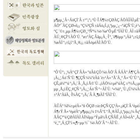
µ¶µµ¸¦ Â÷ÁöÇÏ´Â ±¹°¡°¡ ¹Ù·Î Á¶¼±ÇØÀÇ ÁÖÀÎÀÌ µÈ´Ù´
ÁÖº¯ÀÇ ÇØ»ê¿¡ °Ç¼³ÇÑ ±âÁö¿Í ¿ï¸ªµµ¸¦ ¿¬°áÇÑ´Ù¸é 
°Ç ´©±¸µµ Á¶¼±ÇØ¸¦ ³Ñº¼ ¼ö ¾ø°Ô µÉ °ÍÀÌ´Ù. ÀÌ ±âÁö
ÀÚ¸®ÇÏ°í ÀÖ´Ù. °ø±ºÀÇ Ãâµ¿À¸·Î º¸´õ¶óµµ °¡Àå °¡±î¿
¾øÀÌ °¡±î¿î °Å¸®¿¡ ±âÁöµéÀÌ ÀÖ´Ù.
°Ô´Ù°¡ ¸¼Àº ÇÏ´ÃÀ» °üÂû ÇÒ ¼ö ÀÖ´Â ÁÁÀº Á¶°ÇÀ» °
¡Ä¡¸¦ Áö´Ñ´Ù. ¶ÇÇÑ ¼¼°èÀû ´ë±¹À» °Å´À¸° Å« ¹Ù´Ù 
ÇÊ¿ä¼º°ú °¡Ä¡´Â ¸Å¿ì Å©´Ù. ¿ìÁÖ¼±µé°úÀÇ ±³½Å¿¡µ
µµ ¸Å¿ì ÈÇ¸¢ÇÑ °¡Ä¡¸¦ Áö´Ñ °÷ÀÌ´Ù. ¹«¾ùº¸´Ù ¿Ü¼¼
±³À°ÀåÀ¸·Î¼­ÀÇ °¡Ä¡´Â À¸¶äÀÏ °ÍÀÌ´Ù.
ÀÛÀº ¾î¼±µéÀ» ºñ·ÔÇØ ±ä±ÞÇÑ ÇÇ³­À» ¿äÇÏ´Â ¹èµé
Á¶±Ý Å« ¹èµéÀº µ¶µµ¿¡¼­ 1½Ã°£ °Å¸®ÀÎ ¿ï¸ªµµ¿¡¼­ À
ÅÂÇ³°ú ÇØÀÏÀÌ ÀÏ¾îµµ ¹Ýµå½Ã ÇÑÂÊ ¸é ÀÌ»óÀº ¸Å¿
¹è¸¦ º¸Á¸ÇÏ°í »ç¶÷µµ ½¯ ¼ö ÀÖ´Â °÷ÀÌ´Ù.