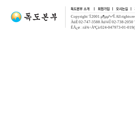
Copyright ¨Ï 2001.µ¶µµº»ºÎ. All rights r
ÀüÈ­ 02-747-3588 Àü¼Û 02-738-2050 ¨
ÈÄ¿ø : ±â¾÷ÀºÇà 024-047973-01-019(