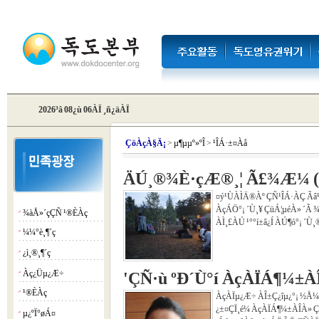
2026³â 08¿ù 06ÀÏ ¸ñ¿äÀÏ
Çö
ÀçÀ§Ä¡
>
µ¶µµº»ºÎ
>
¹ÎÁ·±¤Àå
ÄÚ¸®¾È·çÆ®¸¦ Ã£¾Æ¼­ (33
¤ý¹ÙÀÌÄ®Àº ÇÑ¹ÎÁ·ÀÇ Ãâ
ÀçÁÖ°¡ ´Ù¸¥ ÇüÁ¦µéÀ» ´Ã ¾
¾àÅ»´çÇÑ ¹®È­Àç
¡á
ÀÌ¸£ÀÚ ¹°°í±â¿Í ÀÚ¶ó°¡ ´Ù¸
¼¼°è¸¶´ç
¡á
¿ì¸®¸¶´ç
¡á
Àç¿Üµ¿Æ÷
'ÇÑ·ù ºÐ´Ù°í ÀçÀÏÁ¶¼±À
¡á
¹®È­Àç
¡á
ÀçÀÏµ¿Æ÷ ÀÎ±Ç¿îµ¿°¡ ½Å¼
¿­±¤ÇÏ¸é¼­ ÀçÀÏÁ¶¼±ÀÎÀ» 
µ¿ºÏ°øÁ¤
¡á