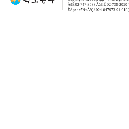
ÀüÈ­ 02-747-3588 Àü¼Û 02-738-2050 ¨
ÈÄ¿ø : ±â¾÷ÀºÇà 024-047973-01-019(