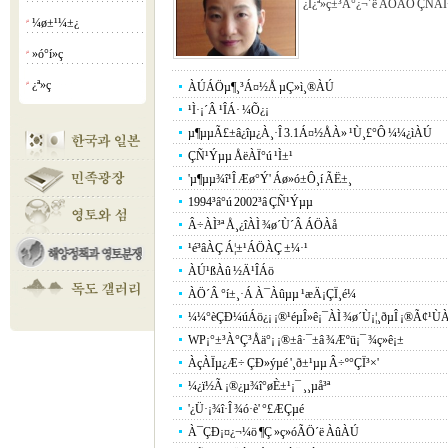
¿Í¿ª»ç±³À°¿¬´ë ÁÖÃÖ ÇÑÀÏ¹Ìµ
¼ø±¹¼±¿­
¡á
»ó°í»ç
¡á
¿ª»ç
¡á
ÀÚÁÖµ¶¸³Á¤½Å µÇ»ì¸®ÀÚ
¹Ì·¡´Â ¹ÎÁ· ¼Õ¿¡
µ¶µµÃ£±â¿îµ¿À¸·Î 3.1Á¤½ÅÀ» ¹Ù¸£°Ô ¼¼¿ìÀÚ
ÇÑ¹Ýµµ ÅëÀÏ°ú ¹Ì±¹
'µ¶µµ¾î¹Î Æø°Ý' Áø»ó±Ô¸í ÃË±¸
1994³â°ú 2002³â ÇÑ¹Ýµµ
Â÷ÀÌ³ª Å¸¿îÀÌ ¾ø´Ù´Â ÁÖÀå
¹é³âÀÇ Á¦±¹ÁÖÀÇ ±¼·¹
ÀÚ¹ßÀû ½Ä¹ÎÁö
ÀÖ´Â °í±¸·Á À¯Àûµµ ¹æÄ¡ÇÏ¸é¼­
¼¼°èÇÐ¼úÁö¿¡ ¡®¹éµÎ»ê¡¯ÀÌ ¾ø´Ù¡¦¸ðµÎ ¡®Ã¢¹ÙÀÌ
WP¡°±³À°Ç³Åä°¡ ¡®±â·¯±â ¾Æºü¡¯ ¾ç»ê¡±
ÀçÀÏµ¿Æ÷ ÇÐ»ýµé '¸ð±¹µµ Â÷º°ÇÏ³×'
¼­¿ï½Ã ¡®¿µ¾î°øÈ­±¹¡¯ ¸¸µå³ª
'¿Ü·¡¾î·Î ¾ó·è' °£ÆÇµé
À¯ÇÐ¡¤¿¬¼ö ¶Ç »ç»óÃÖ´ë ÀûÀÚ