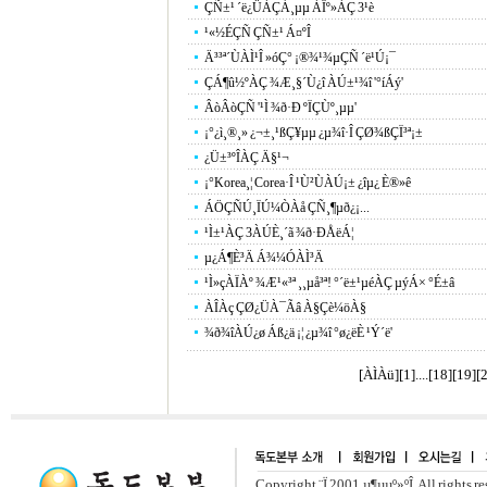
ÇÑ±¹ ´ë¿ÜÀÇÁ¸µµ ÀÏº»ÀÇ 3¹è
¹«½ÉÇÑ ÇÑ±¹ Á¤ºÎ
Ä³³ª´ÙÀÌ¹Î »óÇ° ¡®¾¹¾µÇÑ ´ë¹Ú¡¯
ÇÁ¶û½ºÀÇ ¾Æ¸§´Ù¿î ÀÚ±¹¾î '°íÁý'
ÂòÂòÇÑ '¹Ì ¾ð·Ð ºÏÇÙº¸µµ'
¡°¿ì¸®¸» ¿¬±¸¹ßÇ¥µµ ¿µ¾î·Î ÇØ¾ßÇÏ³ª¡±
¿Ü±³ºÎÀÇ Ä§¹¬
¡°Korea¸¦ Corea·Î ¹Ù²ÙÀÚ¡± ¿îµ¿ È®»ê
ÁÖÇÑÚ¸ÏÚ¼ÒÀå ÇÑ¸¶µð¿¡...
¹Ì±¹ÀÇ 3ÀÚÈ¸´ã ¾ð·ÐÅëÁ¦
µ¿Á¶È­³Ä Á¾¼ÓÀÌ³Ä
¹Ì»çÀÏÀº ¾Æ¹«³ª ¸¸µå³ª! °­´ë±¹µéÀÇ µýÁ× °É±â
ÀÎÀç ÇØ¿ÜÀ¯Ãâ À§Çè¼öÀ§
¾ð¾îÀÚ¿ø Áß¿ä ¡¦ ¿µ¾î °ø¿ëÈ­ ¹Ý´ë'
[ÀÌÀü]
[
1
]....[
18
][
19
][
Copyright ¨Ï 2001.µ¶µµº»ºÎ. All rights r