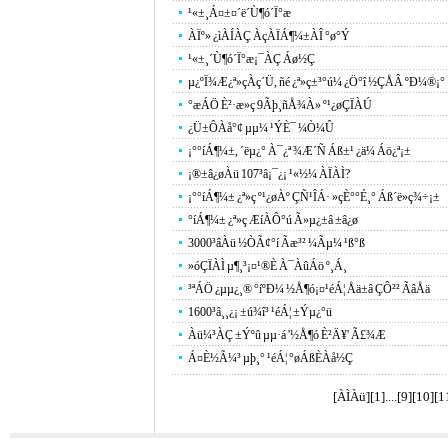
¹«±¸Á¤±¤´ë´Ù¶ó´Ï°æ
ÀÏº» ¿ìÀÍÀÇ ÀçÀÏÁ¶¼±ÀÎ °ø°Ý
¹«±¸´Ù¶ó´Ï°æ¡¯ÀÇ Áø½Ç
µ¿ºÏ¾Æ¿ª»çÀç´Ü, ñé ¿ª»ç±³°ú¼­ ¿Ö°î ½ÇÅÂ ºÐ¼®¡°
°æÁÖ È²·æ»ç 9Ãþ¸ñÅ¾À» º¹¿øÇÏÀÚ
¿Ü±ÔÀå°¢ µµ¼­ ¹ÝÈ¯ ¼Ò¼Û
¡°°íÁ¶¼±, ´ëµ¿°­ À¯¿ª ¾Æ´Ñ Áß±¹ ¿ä¼­ Áö¿ª¡±
¡®±â¿øÀü 107³â¡¯¿¡ ¹«½¼ ÀÏÀÌ?
¡°°íÁ¶¼± ¿ª»ç º¹¿øÀº ÇÑ¹ÎÁ· »çÈ°°É¸° Áß´ë»ç¾÷¡±
°íÁ¶¼± ¿ª»ç ÆíÀÔ°ú Ã»µ¿±â ±â¿ø
3000³âÀü ½ÒÃ¢°í Ãæ³² ¼­Ãµ¼­ ¹ß°ß
»óÇÏÀÌ µ¶¸³¡¤¹®È­ À¯ÀûÁö º¸Á¸
³ªÁÖ ¿µµ¿¸® °íºÐ¼­ ½Å¶ó¡¤¹éÁ¦ Åä±â ÇÔ²² ÃâÅä
1600³â¸¸¿¡ ±ú¾î³­ ¹éÁ¦ ±Ýµ¿°ü
Àü¼³ÀÇ ±Ýºû µµ·á '½Å¶ó È²Ä¥' Ã£¾Æ
Á¤È­½Ã¼³ µþ¸° ¹éÁ¦ °øÁßÈ­Àå½Ç
[ÀÌÀü]
[
1
]....[
9
][
10
][
1