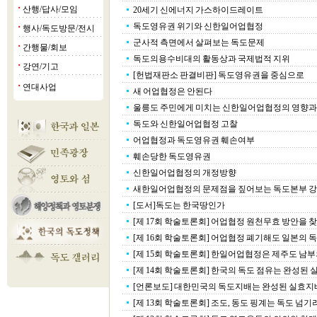
산행/답사/모임
20세기 신에너지 가스하이드레이트
■
독도영유권 위기와 신한일어업협정
행사/독도방문/전시
■
군사적 측면에서 살펴보는 독도문제
간행물/회보
■
독도의용수비대의 활동상과 국제법적 지위
강연/기고
■
[헌법재판소 판결비판] 독도영유권을 중심으로
연대사업
■
새 어업협정은 안된다
울릉도 주민에게 미치는 신한일어업협정의 영향과
독도와 신한일어업협정 고찰
어업협정과 독도영유권 훼손여부
훼손당한 독도영유권
신한일어업협정의 개정방향
새한일어업협정의 문제점을 짚어보는 독도본부 
[도서]독도는 한국땅인가
[제 17회 학술토론회] 어업협정 원천무효 방안을 
[제 16회 학술토론회] 어업협정 폐기해도 일본의 독도
[제 15회 학술토론회] 한일어업협정은 제주도 남부의
[제 14회 학술토론회] 한국의 독도 점유는 완성된 실
[언론보도] 대한민국의 독도지배는 완성된 실효지
[제 13회 학술토론회] 조도, 동도 핑계는 독도 넘기