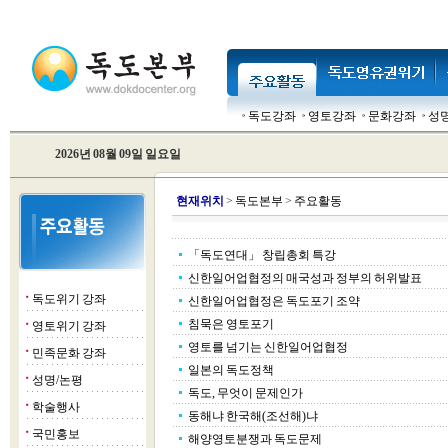
독도강좌
영토강좌
문화강좌
성
2026년 08월 09일 일요일
현
재위치
>
독도본부
>
주요활동
「독도연대」 창립총회 특강
신한일어업협정의 매국성과 정부의 허위발표
독도위기 강좌
■
신한일어업협정은 독도포기 조약
침묵은 영토포기
영토위기 강좌
■
영토를 넘기는 신한일어업협정
민족문화 강좌
■
일본의 독도정책
성명/논평
■
독도, 무엇이 문제인가
학술행사
■
동해냐 한국해(조선해)냐
국민홍보
■
해양영토분쟁과 독도문제