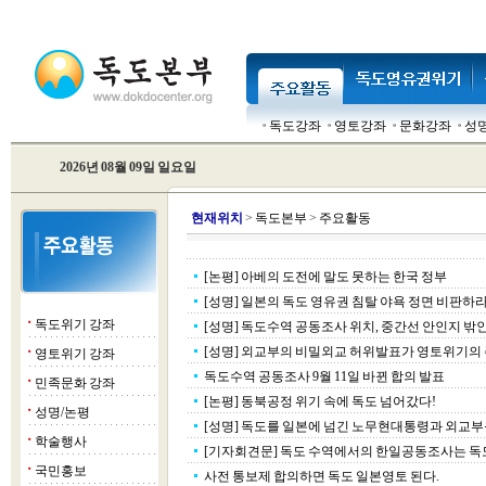
독도강좌
영토강좌
문화강좌
성
2026년 08월 09일 일요일
현
재위치
>
독도본부
>
주요활동
[논평] 아베의 도전에 말도 못하는 한국 정부
[성명] 일본의 독도 영유권 침탈 야욕 정면 비판하
독도위기 강좌
■
[성명] 독도수역 공동조사 위치, 중간선 안인지 밖
[성명] 외교부의 비밀외교 허위발표가 영토위기의
영토위기 강좌
■
독도수역 공동조사 9월 11일 바뀐 합의 발표
민족문화 강좌
■
[논평] 동북공정 위기 속에 독도 넘어갔다!
성명/논평
■
[성명] 독도를 일본에 넘긴 노무현대통령과 외교
학술행사
■
[기자회견문] 독도 수역에서의 한일공동조사는 독
국민홍보
■
사전 통보제 합의하면 독도 일본영토 된다.