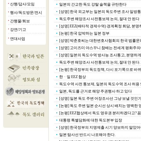
산행/답사/모임
일본의 간교한 독도 강탈 술책을 규탄한다
■
[성명] 한국 외교부는 일본의 독도주변 조사 일방통보
행사/독도방문/전시
■
독도주변 해양조사 사전통보제 논의, 절대 안 된다
간행물/회보
■
[성명] EEZ(배타적 경제수역) 경계획정 회담, 분
강연/기고
■
[논평] 한국 압박하는 일본 정부
연대사업
■
[성명] 박춘호씨는 대한변호사협회의 한국 법률문화상
[성명] 고이즈미 야스꾸니 참배는 전세계 평화주의에 
[성명] 일본의 독도수역 방사능 조사통고, 분명하게 
독도주변 해양조사 사전통보제 논의, 절대 안 된다.
[논평] 한국정부의 독도정책, 다시 포기쪽으로 바
한ㆍ일 EEZ 협상
독도수역 사전 통보제, 일본의 독도수역 조사 허용 
일본, 독도를 근거로 해양 주권행사 하고 있다
[성명] 일본 독도 주변 어장조사선 그냥 보낼 것인
[논평] 독도 주변 일본 순시선 상시 배치는 명백한 영
[논평] EEZ협상에서 독도 영유권 분리하겠다고? 
대통령 특별담화에 대한 독도본부 입장
[성명] 한국정부의 지명제출 시기 양보하지 말았어
일본 탐사선 반드시 나포해야 한다.