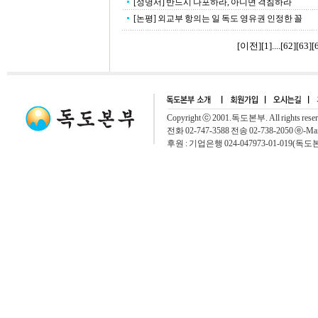
[성명서] 반드시 나포하라, 아니면 격침하라
[논평] 외교부 항의는 일 독도 영유권 인정한 꼴
[이전]
[
1
]....[
62
][
63
][
Copyright ⓒ 2001.독도본부. All rights rese
전화 02-747-3588 전송 02-738-2050 ⓔ-Mai
후원 : 기업은행 024-047973-01-019(독도