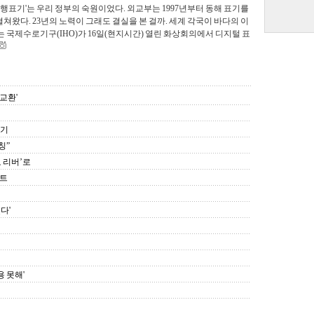
병행표기'는 우리 정부의 숙원이었다. 외교부는 1997년부터 동해 표기를
왔다. 23년의 노력이 그래도 결실을 본 걸까. 세계 각국이 바다의 이
는 국제수로기구(IHO)가 16일(현지시간) 열린 화상회의에서 디지털 표
교환'
표기
칭”
 리버’로
벤트
다'
용 못해'