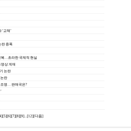
 ‘교체’
논란 증폭
기 번복…초라한 국제적 현실
동영상 게재
표기 논란
 논란
 재조명… 판매국은?
’
4
][
5
][
6
][
7
][
8
][
9
]...[
12
]
[다음]