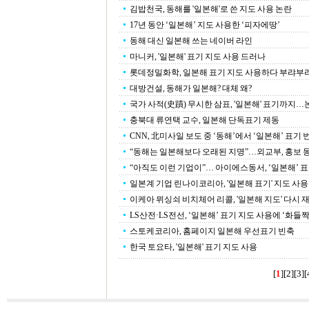
김밥천국, 동해를 '일본해'로 쓴 지도 사용 논란
17년 동안 ‘일본해’ 지도 사용한 ‘피자에땅’
동해 대신 일본해 쓰는 네이버 라인
마니커, '일본해' 표기 지도 사용 드러나
롯데정밀화학, 일본해 표기 지도 사용하다 부랴부랴
대방건설, 동해가 일본해? 대체 왜?
국가 사적(史蹟) 무시한 삼표, '일본해' 표기까지…
충북대 류연택 교수, 일본해 단독표기 제동
CNN, 北미사일 보도 중 ‘동해’에서 ‘일본해’ 표
“동해는 일본해보다 오래된 지명”…외교부, 홍보 
“아직도 이런 기업이”… 아이에스동서, ‘일본해’ 
일본계 기업 린나이코리아, '일본해 표기' 지도 사용
이케아 뮈싱쇠 비치체어 리콜, '일본해 지도' 다시
LS산전·LS전선, ‘일본해’ 표기 지도 사용에 ‘화들짝
스토케코리아, 홈페이지 일본해 우선표기 빈축
한국 토요타, '일본해' 표기 지도 사용
[
1
][
2
][
3
][