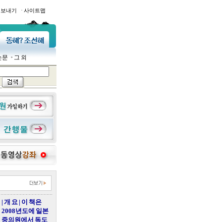
·
일보내기
사이트맵
논문
그 외
| 개 요 | 이 책은
2008년도에 일본
중의원에서 독도