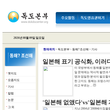
2026년 08월 09일 일요일
현
재위치
>
독도본부
>
동해? 조선해
>
기사
일본해 표기 공식화, 이러
미 국방부에서 동해를 일본해
일 문제에는 역사적 필연과 
옛지도
■
명과 엄밀한 분석이 필요할 때다. 
요즘지도
■
한 고지도. 동해는 프랑스어와 
라고 부르는 ...
기사
■
칼럼
■
논문
■
'일본해 없앴다'vs'일본해 
그 외
■
지난 2004년 '2008베이