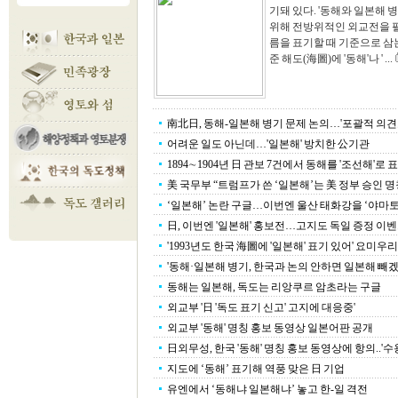
기돼 있다. '동해와 일본해 
위해 전방위적인 외교전을 펼쳐
름을 표기할 때 기준으로 삼
준 해도(海圖)에 '동해'나 ' ...
南北日, 동해-일본해 병기 문제 논의…'포괄적 의견
어려운 일도 아닌데…'일본해' 방치한 公기관
1894∼1904년 日 관보 7건에서 동해를 '조선해'로 
美 국무부 “트럼프가 쓴 ‘일본해’는 美 정부 승인 명
‘일본해’ 논란 구글…이번엔 울산 태화강을 ‘야마토
日, 이번엔 '일본해' 홍보전…고지도 독일 증정 이
'1993년도 한국 海圖에 '일본해' 표기 있어' 요미우리
'동해·일본해 병기, 한국과 논의 안하면 일본해 빼겠
동해는 일본해, 독도는 리앙쿠르 암초라는 구글
외교부 '日 '독도 표기 신고' 고지에 대응중'
외교부 '동해' 명칭 홍보 동영상 일본어판 공개
日외무성, 한국 '동해' 명칭 홍보 동영상에 항의..'수
지도에 ‘동해’ 표기해 역풍 맞은 日 기업
유엔에서 ‘동해냐 일본해냐’ 놓고 한-일 격전