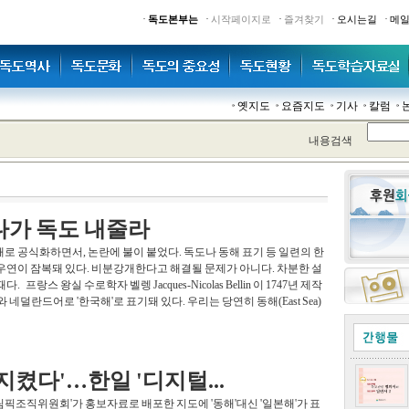
·
·
·
·
·
독도본부는
시작페이지로
즐겨찾기
오시는길
메
옛지도
요즘지도
기사
칼럼
내용검색
다가 독도 내줄라
로 공식화하면서, 논란에 불이 붙었다. 독도나 동해 표기 등 일련의 한
우연이 잠복돼 있다. 비분강개한다고 해결될 문제가 아니다. 차분한 설
프랑스 왕실 수로학자 벨렝 Jacques-Nicolas Bellin 이 1747년 제작
네덜란드어로 '한국해'로 표기돼 있다. 우리는 당연히 동해(East Sea)
지켰다'…한일 '디지털...
징올림픽조직위원회'가 홍보자료로 배포한 지도에 '동해'대신 '일본해'가 표