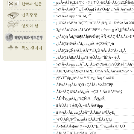
µµÄ«ÀÌ´ëÇÐ±³¼ö・¾ß¸¶´Ù ¿ä½ÃÈ÷ÄÚ(ß£ï£ÑÎåé)¡
¼¾Ä«ÄíÁÖº¯ ¡¸ºÏ¼Òµµ(ÝÁá³Óö)¡¹µî ¹èÅ¸Àû°æÁ¦¼ö¿
¼¾Ä«Äí¿­µµ °³Ã´ÀÇ ³¯
¡¸¼¾Ä«Äí°³Ã´ÀÇ ³¯¡¹ÀÌ½Ã°¡Å°¿¡¼­ ±â³ä½ÄÀü 200¸
3¿ù±îÁö ¼¾Ä«Äí ÁÖº¯ 39°³ ¹«¸í³«µµ¿¡ ÀÌ¸§ È®Á¤Å
¿äÁö(4) Àú¿ì¾ð¶óÀÌ(ñ²ëÚ来) ÃÑ¸®ÀÇ ¹ÌÁß Á¢±Ù
¿äÁö(3) ¼¾Ä«Äí¿­µµ ¿µÀ¯±Ç¹®Á¦ º¸·ù
¿äÁö(2) ÇÑ±¹ÀÌ ¿ÀÅ°³ª¿Í ÇÙ ¹èÄ¡ Áõ°­À» ¿ä¸Á
¿äÁö(1) Áß±¹ÀÌ ¡¸±º±¹ÁÖÀÇ¡¹ºÎÈ°À» ¿ì·Á
¼¾Ä«Äí¿­µµ ¿µÀ¯±Ç, Àú¿ì¾ð¶óÀÌ(ñ²ëÚ来)¿Í °íÀ§°ü
Áß±¹ÇØ¾çÁ¶»ç¼±ÀÌ ¶Ç´Ù½Ã ¹èÅ¸Àû°æÁ¦¼ö¿ª ³»·Î
¡¶¹ÝÈ¯¿îµ¿Àº Áö±Ý ºÏ¹æ¿µÅä¡·£¨»ó£©
ÀÏº»Àº µ¿Áß±¹ÇØ ±ÇÀÍÀ» ¼öÈ£ÇÏ¶ó
Áß±¹ÀÇ ¼¾Ä«Äí¿µÀ¯±Ç 31°¡Áö ½Äº°¹æ¹ý
ÀÚ¹Î´ç ¿µÅä¿¡ °üÇÑ Æ¯¸íÀ§¿øÈ¸
ìí ÀÚÀ§´ë ÅëÇÕ¿¬½À ÁØºñµµ
ìí ¼¾Ä«Äí¿­µµ¸¦ ÁöÅ°´Â Àü±¹ ±¹¹ÎÁýÈ¸
³ë´Ù ÃÑ¸® ºÏ¹æ¿µÅä ½ÃÂû°ËÅä Ç¥¸í
Ä«¶óÈÄÅä(ûü÷¼=»çÇÒ¸°)¿Í ºÏ¹æ¿µÅä Æ÷ÇÔ
Áß±¹ÀÇ ÀÚ¿øµ¶Á¡¿¡ ´ëÇ×