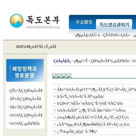
µ¶µµÀ§±âÀÚ·á
ÇÑÀÏ¾î¾÷ÇùÁ¤
¿
2026³â 08¿ù 07ÀÏ ±Ý¿äÀÏ
Çö
ÀçÀ§Ä¡
>
µ¶µµº»ºÎ
>
ÇØ¾çÁ¤Ã¥°ú ¿µÅäºÐÀï
>
¼¼
Áß±¹ ¼¾Ä«Äí µî 71°³ ¼¶¿¡ ÀÌ¸§ ºÙ¿© ÀÏº»ÀÇ ¸íÄª°
ÇÑ±¹ÀÇ ÇØ¾çÁ¤Ã¥
¡á
ìí Á¤ºÎ¡¸¼¾Ä«Äí´Â ÀÏº»¿µÅä¡¹
ÀÏº»ÀÇ ÇØ¾çÁ¤Ã¥
¡á
ìí ÇØ»óº¸¾ÈÃ» °æÂû±Ç °­È­ ¹ý¾È °¢ÀÇ°áÁ¤
Áß±¹ÀÇ ÇØ¾çÁ¤Ã¥
¡á
¼¾Ä«ÄíÁÖº¯¿¡ ¶Ç´Ù½Ã Áß±¹¾î¾÷°¨½Ã¼±
¼¼°èÀÇ ÇØ¾çÁ¤Ã¥
¡á
¡¼»çÄí¶óÀÌ ¿ä½ÃÄÚ ³ë´ÙÃÑ¸®¿¡°Ô ¸»ÇÏ´Ù¡½
¼¼°èÀÇ ¿µÅäºÐÀï
¡á
¿ÀÅ°³ëµµ¸®½Ã¸¶(õø«ÎðèÓö)´Â ÀÏº»ÀÇ »ý¸í¼±
¡¸ºÏ¹æ¿µÅä¸¦ µÇµ¹·Á ´Þ¶ó¡¹