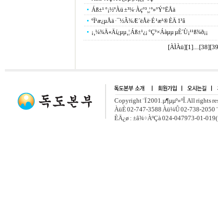
Áß±¹ °¡½ºÀü ±³¼·Àç°³¸¦ º»°Ý°ËÅä
ºÏ¹æ¿µÅä ·¯½Ã¾Æ´ëÅë·É ¹æ¹® ÈÄ 1³â
¡¸¼¾Ä«Äí¿­µµ¸¦ Áß±¹¿¡ °Ç³×Áàµµ µÈ´Ù¡¹¹ß¾ð¡¡
[ÀÌÀü]
[
1
]....[
38
][
3
Copyright ¨Ï 2001.µ¶µµº»ºÎ. All rights r
ÀüÈ­ 02-747-3588 Àü¼Û 02-738-2050 ¨
ÈÄ¿ø : ±â¾÷ÀºÇà 024-047973-01-019(